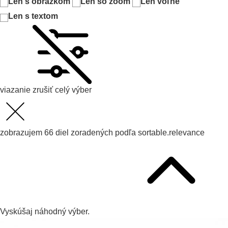
Len s obrázkom
Len so zoom
Len voľné
Len s textom
viazanie
zrušiť celý výber
zobrazujem
66
diel zoradených podľa
sortable.relevance
Vyskúšaj
náhodný výber.