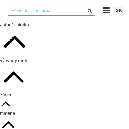
SK
autor / autorka
výtvarný druh
žáner
materiál