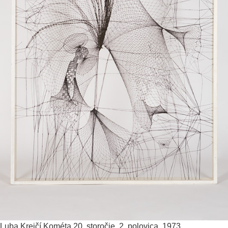
Luba Krejčí
Kométa
20. storočie, 2. polovica, 1973