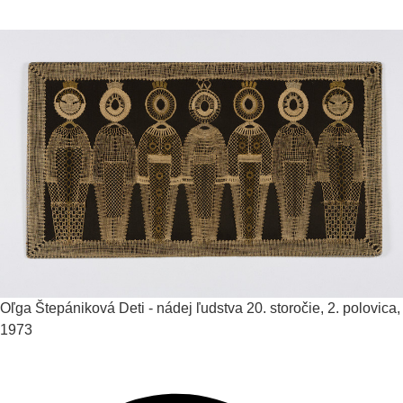
Oľga Štepániková
Deti - nádej ľudstva
20. storočie, 2. polovica,
1973