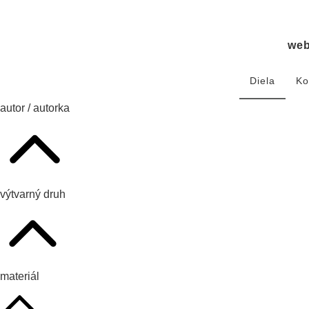
we
Diela
Ko
autor / autorka
výtvarný druh
materiál