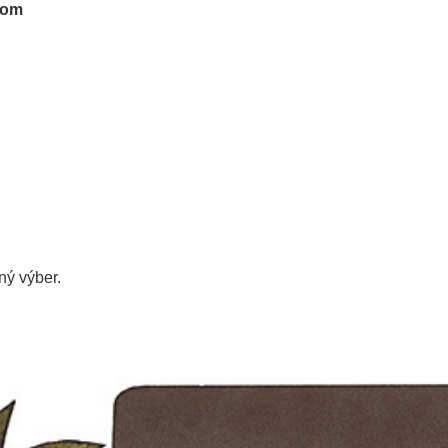
tom
ý výber.