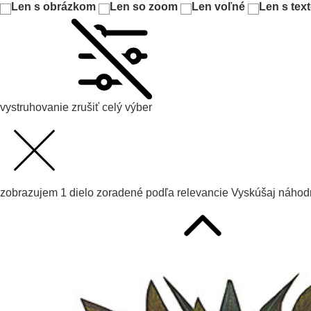
Len s obrázkom
Len so zoom
Len voľné
Len s tex
vystruhovanie
zrušiť celý výber
zobrazujem
1
dielo zoradené podľa
relevancie
Vyskúšaj
náhodn