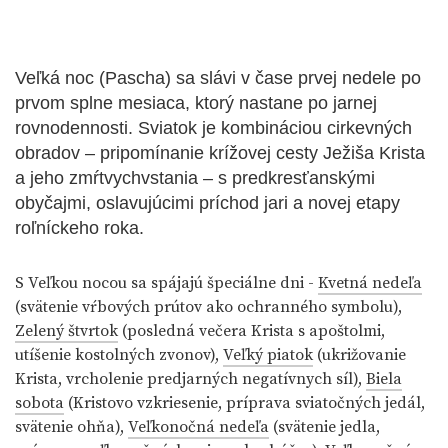
Veľká noc (Pascha) sa slávi v čase prvej nedele po
prvom splne mesiaca, ktorý nastane po jarnej
rovnodennosti. Sviatok je kombináciou cirkevných
obradov – pripomínanie krížovej cesty Ježiša Krista
a jeho zmŕtvychvstania – s predkresťanskými
obyčajmi, oslavujúcimi príchod jari a novej etapy
roľníckeho roka.
S Veľkou nocou sa spájajú špeciálne dni -
Kvetná nedeľa
(svätenie vŕbových prútov ako ochranného symbolu),
Zelený štvrtok
(posledná večera Krista s apoštolmi,
utíšenie kostolných zvonov),
Veľký piatok
(ukrižovanie
Krista, vrcholenie predjarných negatívnych síl),
Biela
sobota
(Kristovo vzkriesenie, príprava sviatočných jedál,
svätenie ohňa),
Veľkonočná nedeľa
(svätenie jedla,