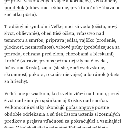
príprava veľkonočných vajec a korbáčov),
Veľkonočný
pondelok
(oblievanie a šibanie, prvá tanečná zábava od
začiatku pôstu).
Tradičnými symbolmi Veľkej noci sú voda (očista, nový
život, oblievanie), oheň (tiež očista, víťazstvo nad
temnotou a smrťou, príprava jedla), vajíčko (zrodenie,
plodnosť, nesmrteľnosť), vrbové prúty (prebúdzajúca sa
príroda, ochrana pred zlom, chorobami a bleskami),
korbáč (zdravie, prenos prírodnej sily na človeka,
bičovanie Krista), zajac (šťastie, zmŕtvychvstanie,
skromnosť, pokora, roznášanie vajec) a baránok (obeta
za hriechy).
Veľká noc je sviatkom, keď svetlo víťazí nad tmou, jarný
život nad zimným spánkom aj Kristus nad smrťou.
Veľkonočné sviatky ukončujú
pofašiangové
pôstne
obdobie odriekania a sú tiež časom uctenia si zosnulých
predkov a prejavu vďačnosti za pokračujúci a vznikajúci
život. V kolekcii diel s námetmi Veľkej noci nájdete