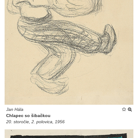
Jan Hála
Chlapec so šibačkou
20. storočie, 2. polovica, 1956