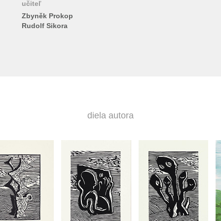
učiteľ
Zbyněk Prokop
Rudolf Sikora
diela autora