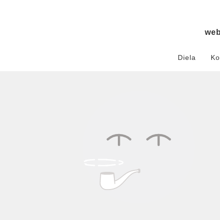
we
Diela
Ko