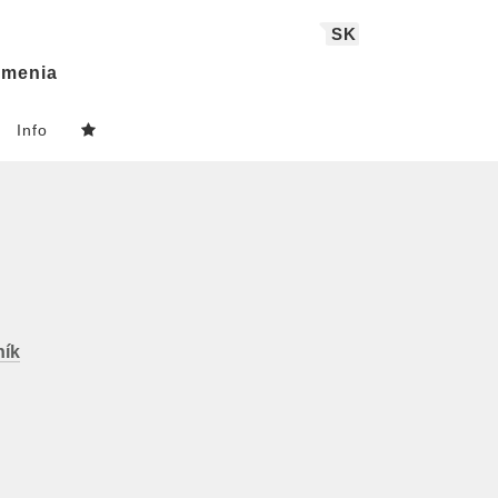
SK
menia
Info
ík