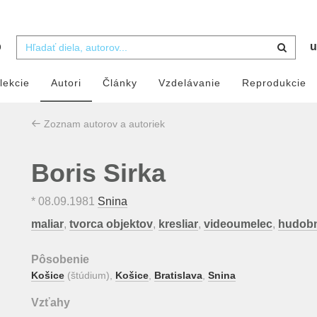
b
u
lekcie
Autori
Články
Vzdelávanie
Reprodukcie
Zoznam autorov a autoriek
Boris Sirka
*
08.09.1981
Snina
maliar
,
tvorca objektov
,
kresliar
,
videoumelec
,
hudobn
Pôsobenie
Košice
(štúdium),
Košice
,
Bratislava
,
Snina
Vzťahy