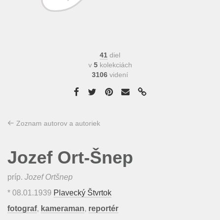
41
diel
v
5
kolekciách
3106
videní
Zoznam autorov a autoriek
Jozef Ort-Šnep
príp.
Jozef Ortšnep
*
08.01.1939
Plavecký Štvrtok
fotograf
,
kameraman
,
reportér