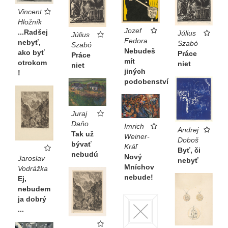
Vincent
Hložník
Jozef
...Radšej
Július
Július
Fedora
nebyť,
Szabó
Szabó
Nebudeš
ako byť
Práce
Práce
mít
otrokom
niet
niet
jiných
!
podobenství
Juraj
Daňo
Imrich
Andrej
Tak už
Weiner-
Doboš
bývať
Kráľ
Byť, či
nebudú
Nový
Jaroslav
nebyť
Mníchov
Vodrážka
nebude!
Ej,
nebudem
ja dobrý
...