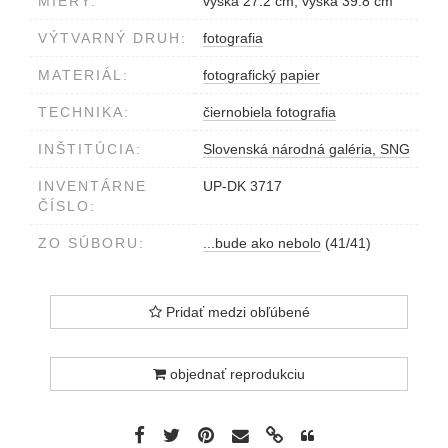
MIERY:
výška 27.2 cm, výška 39.8 cm
VÝTVARNÝ DRUH:
fotografia
MATERIÁL:
fotografický papier
TECHNIKA:
čiernobiela fotografia
INŠTITÚCIA:
Slovenská národná galéria, SNG
INVENTÁRNE
UP-DK 3717
ČÍSLO:
ZO SÚBORU:
...bude ako nebolo
(41/41)
Pridať medzi obľúbené
objednať reprodukciu