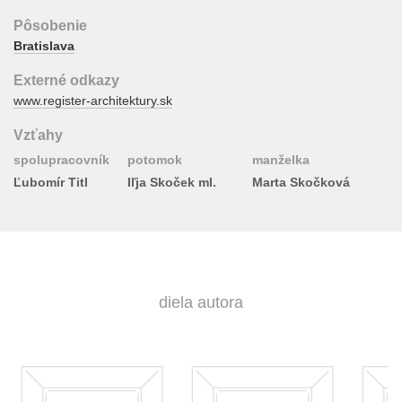
Pôsobenie
Bratislava
Externé odkazy
www.register-architektury.sk
Vzťahy
spolupracovník
potomok
manželka
Ľubomír Titl
Iľja Skoček ml.
Marta Skočková
diela autora