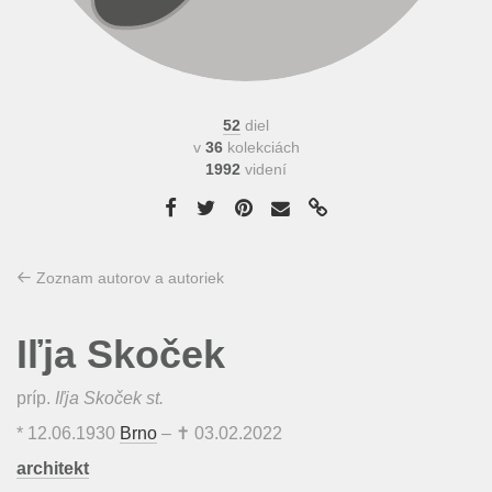
52
diel
v
36
kolekciách
1992
videní
Zoznam autorov a autoriek
Iľja Skoček
príp.
Iľja Skoček st.
*
12.06.1930
Brno
– ✝
03.02.2022
architekt