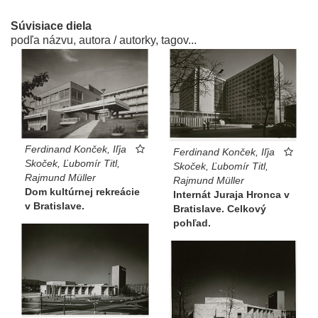
Súvisiace diela
podľa názvu, autora / autorky, tagov...
Ferdinand Konček, Iľja
Ferdinand Konček, Iľja
Skoček, Ľubomír Titl,
Skoček, Ľubomír Titl,
Rajmund Müller
Rajmund Müller
Dom kultúrnej rekreácie
Internát Juraja Hronca v
v Bratislave.
Bratislave. Celkový
pohľad.