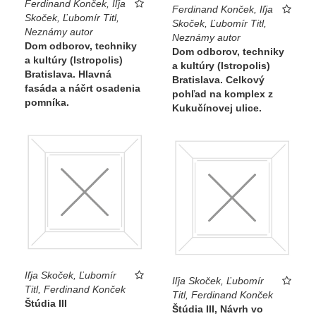
Ferdinand Konček, Iľja
Ferdinand Konček, Iľja
Skoček, Ľubomír Titl,
Skoček, Ľubomír Titl,
Neznámy autor
Neznámy autor
Dom odborov, techniky
Dom odborov, techniky
a kultúry (Istropolis)
a kultúry (Istropolis)
Bratislava. Hlavná
Bratislava. Celkový
fasáda a náčrt osadenia
pohľad na komplex z
pomníka.
Kukučínovej ulice.
Iľja Skoček, Ľubomír
Iľja Skoček, Ľubomír
Titl, Ferdinand Konček
Titl, Ferdinand Konček
Štúdia III
Štúdia III, Návrh vo