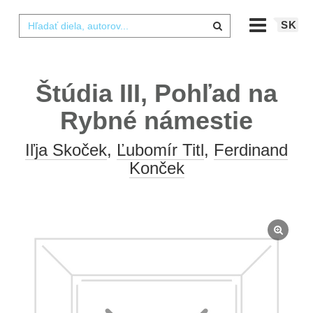
SK
Štúdia III, Pohľad na
Rybné námestie
Iľja Skoček
,
Ľubomír Titl
,
Ferdinand
Konček