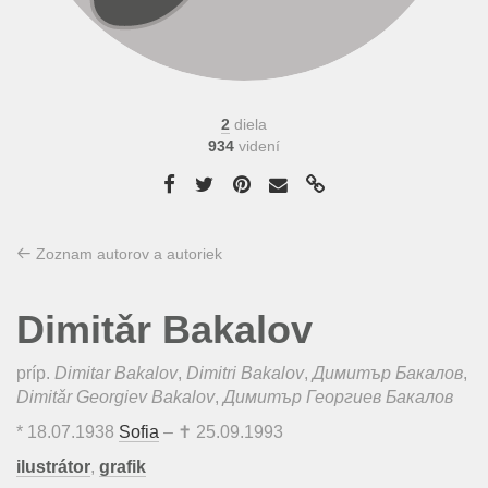
2
diela
934
videní
Zoznam autorov a autoriek
Dimitǎr Bakalov
príp.
Dimitar Bakalov
,
Dimitri Bakalov
,
Димитър Бакалов
,
Dimitǎr Georgiev Bakalov
,
Димитър Георгиев Бакалов
*
18.07.1938
Sofia
– ✝
25.09.1993
ilustrátor
,
grafik