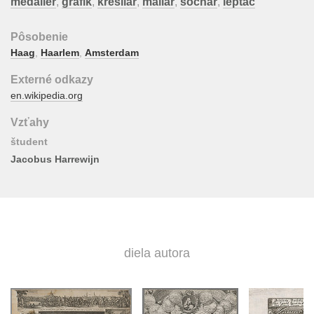
medailér
,
grafik
,
kresliar
,
maliar
,
sochár
,
leptač
Pôsobenie
Haag
,
Haarlem
,
Amsterdam
Externé odkazy
en.wikipedia.org
Vzťahy
študent
Jacobus Harrewijn
diela autora