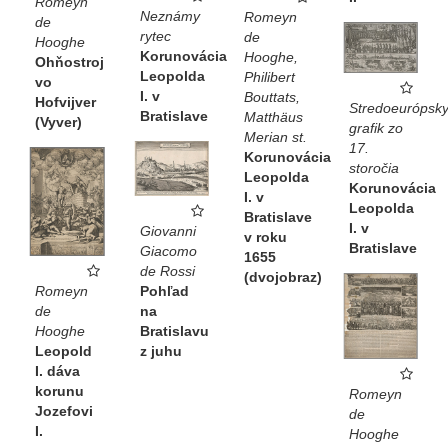
Romeyn
Neznámy
Romeyn
de
rytec
de
Hooghe
Korunovácia
Hooghe,
Ohňostroj
Leopolda
Philibert
vo
I. v
Bouttats,
Hofvijver
Stredoeurópsk
Bratislave
Matthäus
(Vyver)
grafik zo
Merian st.
17.
Korunovácia
storočia
Leopolda
Korunovácia
I. v
Leopolda
Bratislave
I. v
Giovanni
v roku
Bratislave
Giacomo
1655
de Rossi
(dvojobraz)
Pohľad
Romeyn
na
de
Bratislavu
Hooghe
z juhu
Leopold
I. dáva
korunu
Romeyn
Jozefovi
de
I.
Hooghe