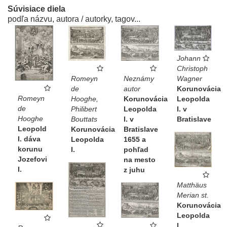
Súvisiace diela
podľa názvu, autora / autorky, tagov...
Johann
Christoph
Wagner
Romeyn
Neznámy
Korunovácia
de
autor
Romeyn
Leopolda
Hooghe,
Korunovácia
de
I. v
Philibert
Leopolda
Hooghe
Bratislave
Bouttats
I. v
Leopold
Korunovácia
Bratislave
I. dáva
Leopolda
1655 a
korunu
I.
pohľad
Jozefovi
na mesto
I.
z juhu
Matthäus
Merian st.
Korunovácia
Leopolda
I.