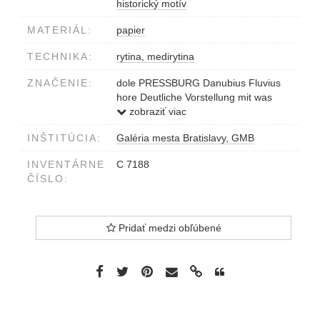
historický motív
MATERIÁL:
papier
TECHNIKA:
rytina, medirytina
ZNAČENIE:
dole PRESSBURG Danubius Fluvius
hore Deutliche Vorstellung mit was
Herzlichkeit der Durchleuchtigste Fürst
zobraziť viac
und Herz Herz Leopolod Ignatius
INŠTITÚCIA:
Galéria mesta Bratislavy, GMB
Ertzhertzog zu Osterreich e. den 16.
Juny im Jahr 1655. Zu Pressburg Zum
INVENTÁRNE
C 7188
König in Hungarn einmuhtig erwehlet
ČÍSLO:
und da
Pridať medzi obľúbené