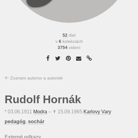
52
diel
v
6
kolekciách
3754
videní
Zoznam autorov a autoriek
Rudolf Hornák
*
03.06.1911
Modra
– ✝
15.09.1965
Karlovy Vary
pedagóg
,
sochár
Externé odkazy