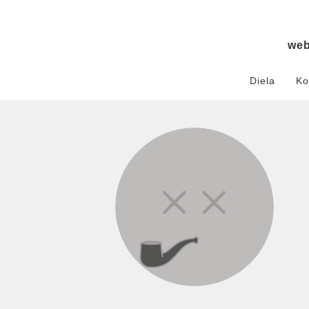
we
Diela
Ko