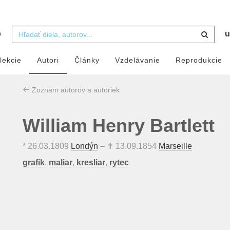
b
u
lekcie
Autori
Články
Vzdelávanie
Reprodukcie
Zoznam autorov a autoriek
William Henry Bartlett
*
26.03.1809
Londýn
– ✝
13.09.1854
Marseille
grafik
,
maliar
,
kresliar
,
rytec