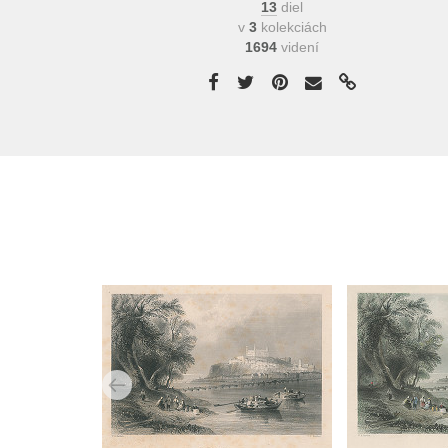
13
diel
v
3
kolekciách
1694
videní