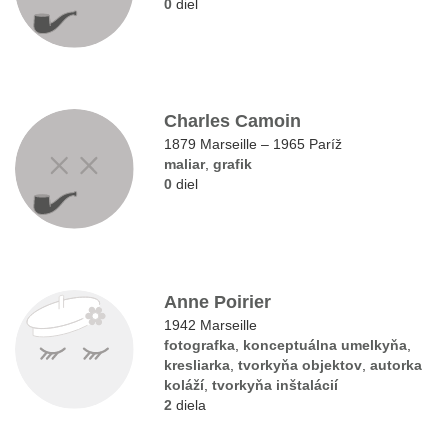
0
diel
Charles Camoin
1879 Marseille – 1965 Paríž
maliar
,
grafik
0
diel
Anne Poirier
1942 Marseille
fotografka
,
konceptuálna umelkyňa
,
kresliarka
,
tvorkyňa objektov
,
autorka
koláží
,
tvorkyňa inštalácií
2
diela