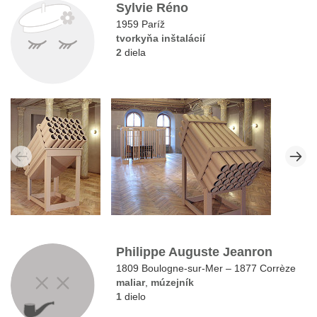
Sylvie Réno
1959 Paríž
tvorkyňa inštalácií
2
diela
Philippe Auguste Jeanron
1809 Boulogne-sur-Mer – 1877 Corrèze
maliar
,
múzejník
1
dielo