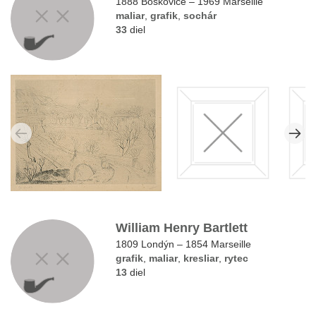
1888 Boskovice – 1969 Marseille
maliar
,
grafik
,
sochár
33
diel
William Henry Bartlett
1809 Londýn – 1854 Marseille
grafik
,
maliar
,
kresliar
,
rytec
13
diel