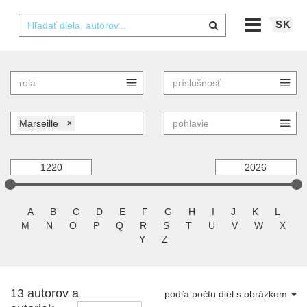
SK
Marseille
×
A
B
C
D
E
F
G
H
I
J
K
L
M
N
O
P
Q
R
S
T
U
V
W
X
Y
Z
13 autorov a
podľa počtu diel s obrázkom