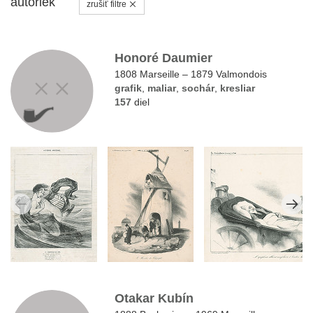
autoriek
zrušiť filtre
Honoré Daumier
1808 Marseille – 1879 Valmondois
grafik
,
maliar
,
sochár
,
kresliar
157
diel
Otakar Kubín