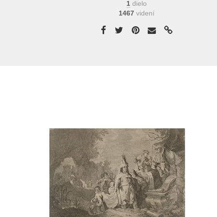
1
dielo
1467
videní