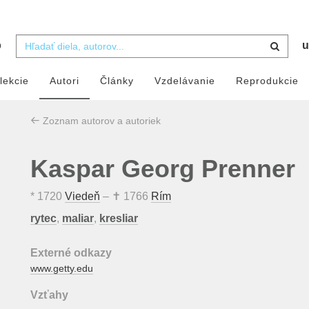
b
u
lekcie
Autori
Články
Vzdelávanie
Reprodukcie
Zoznam autorov a autoriek
Kaspar Georg Prenner
*
1720
Viedeň
– ✝
1766
Rím
rytec
,
maliar
,
kresliar
Externé odkazy
www.getty.edu
Vzťahy