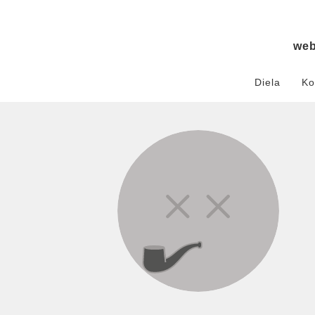
we
Diela
Ko