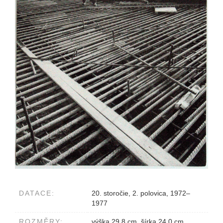
DATACE:
20. storočie, 2. polovica, 1972–
1977
ROZMĚRY:
výška 29.8 cm, šírka 24.0 cm