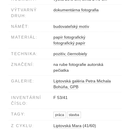
VÝTVARNÝ
dokumentárna fotografia
DRUH:
NÁMĚT:
budovateľský motív
MATERIÁL:
papír fotografický
fotografický papír
TECHNIKA:
pozitív, čiernobiely
ZNAČENÍ:
na rube fotografie autorská
pečiatka
GALERIE:
Liptovská galéria Petra Michala
Bohúňa, GPB
INVENTÁRNÍ
F 53/41
ČÍSLO:
TAGY:
práca
stavba
Z CYKLU:
Liptovská Mara
(41/60)