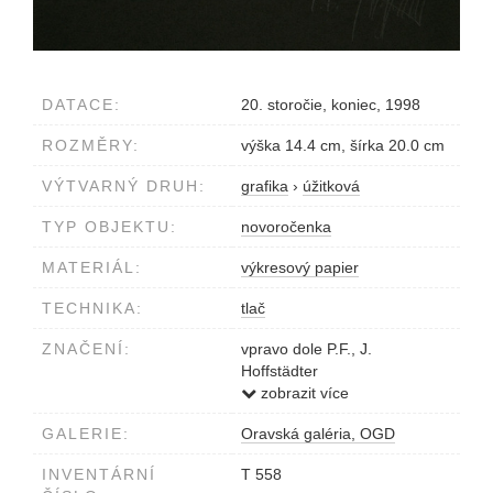
DATACE:
20. storočie, koniec, 1998
ROZMĚRY:
výška 14.4 cm, šírka 20.0 cm
VÝTVARNÝ DRUH:
grafika
›
úžitková
TYP OBJEKTU:
novoročenka
MATERIÁL:
výkresový papier
TECHNIKA:
tlač
ZNAČENÍ:
vpravo dole P.F., J.
Hoffstädter
ceruzou
zobrazit více
GALERIE:
Oravská galéria, OGD
INVENTÁRNÍ
T 558