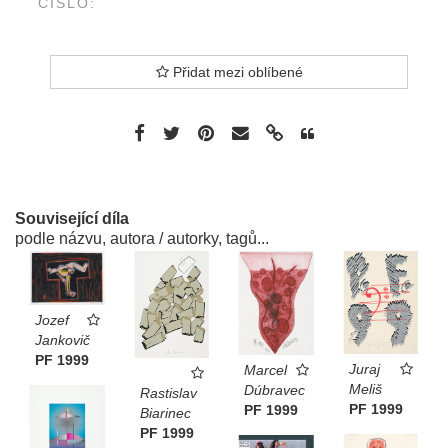
ČÍSLO:
Přidat mezi oblíbené
Související díla
podle názvu, autora / autorky, tagů...
Jozef
Jankovič
PF 1999
Juraj
Marcel
Meliš
Dúbravec
Rastislav
PF 1999
PF 1999
Biarinec
PF 1999