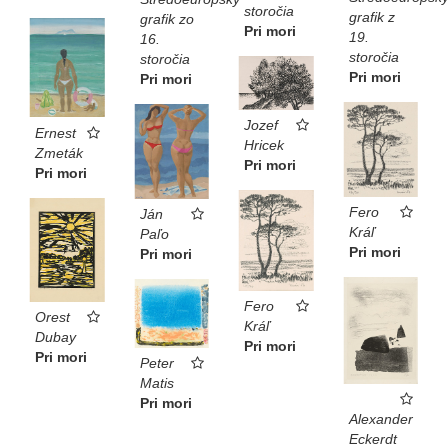
storočia
grafik z
grafik zo
Pri mori
19.
16.
storočia
storočia
Pri mori
Pri mori
Jozef
Ernest
Hricek
Zmeták
Pri mori
Pri mori
Fero
Ján
Kráľ
Paľo
Pri mori
Pri mori
Fero
Orest
Kráľ
Dubay
Pri mori
Pri mori
Peter
Matis
Pri mori
Alexander
Eckerdt