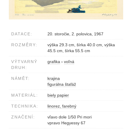
DATACE:
20. storočie, 2. polovica, 1967
ROZMĚRY:
výška 29.3 cm, šírka 40.0 cm, výška
45.5 cm, šírka 55.5 cm
VÝTVARNÝ
grafika
›
voľná
DRUH:
NÁMĚT:
krajina
figurálna štafáž
MATERIÁL:
biely papier
TECHNIKA:
linorez, farebný
ZNAČENÍ:
vľavo dole 1/50 Pri mori
vpravo Hegyessy 67