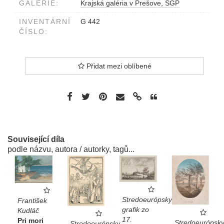
GALERIE:
Krajská galéria v Prešove, SGP
INVENTÁRNÍ
G 442
ČÍSLO:
Přidat mezi oblíbené
Související díla
podle názvu, autora / autorky, tagů...
Stredoeurópsky
František
grafik zo
Kudláč
17.
Pri mori
Stredoeurópsk
Stredoeurópsky