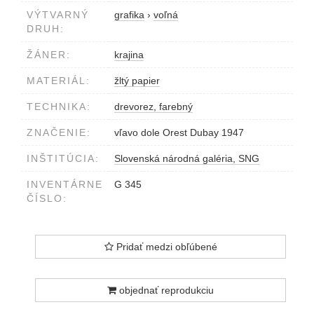
VÝTVARNÝ
grafika
›
voľná
DRUH:
ŽÁNER:
krajina
MATERIÁL:
žltý papier
TECHNIKA:
drevorez, farebný
ZNAČENIE:
vľavo dole Orest Dubay 1947
INŠTITÚCIA:
Slovenská národná galéria, SNG
INVENTÁRNE
G 345
ČÍSLO:
Pridať medzi obľúbené
objednať reprodukciu