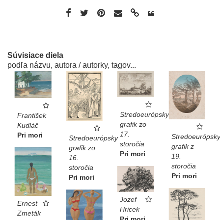
Súvisiace diela
podľa názvu, autora / autorky, tagov...
Stredoeurópsky
František
grafik zo
Kudláč
17.
Pri mori
Stredoeurópsk
Stredoeurópsky
storočia
grafik z
grafik zo
Pri mori
19.
16.
storočia
storočia
Pri mori
Pri mori
Jozef
Ernest
Hricek
Zmeták
Pri mori