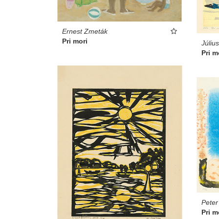
Ernest Zmeták
Pri mori
Júliu
Pri m
Peter
Pri m