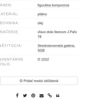
ÁNER:
figurálna kompozícia
ATERIÁL:
plátno
ECHNIKA:
olej
NAČENIE:
vľavo dole štetcom J.Paľo
78
NŠTITÚCIA:
Stredoslovenská galéria,
SGB
NVENTÁRNE
O 1022
ÍSLO:
Pridať medzi obľúbené