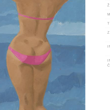
Ž
M
T
Z
I
I
Č