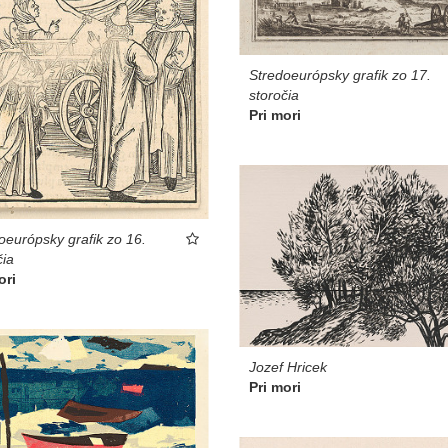
Stredoeurópsky grafik zo 17.
storočia
Pri mori
oeurópsky grafik zo 16.
čia
ori
Jozef Hricek
Pri mori