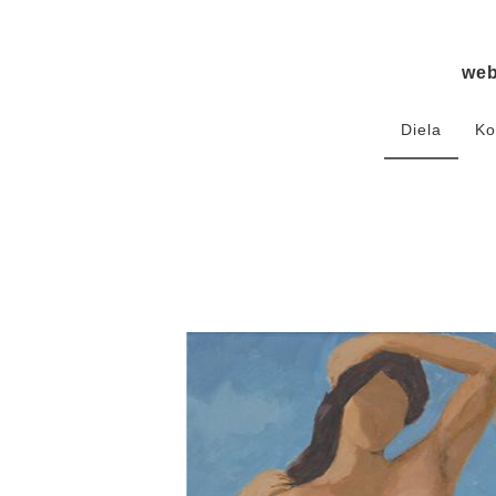
we
Diela
Ko