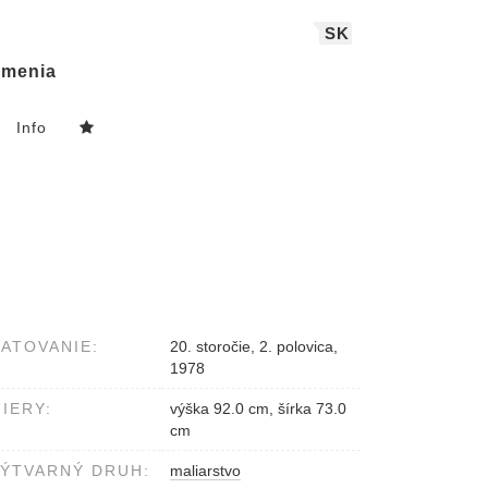
SK
menia
Info
ATOVANIE:
20. storočie, 2. polovica,
1978
IERY:
výška 92.0 cm, šírka 73.0
cm
ÝTVARNÝ DRUH:
maliarstvo