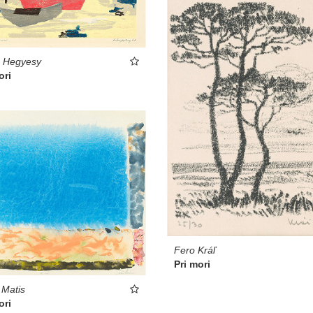
s Hegyesy
ori
Fero Kráľ
Pri mori
 Matis
ori