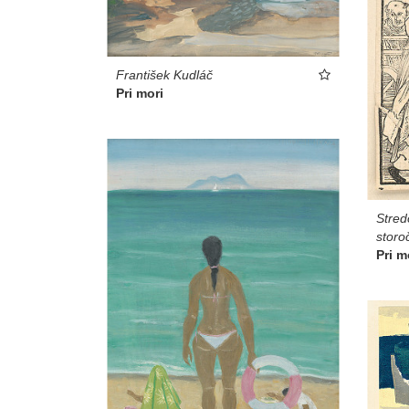
František Kudláč
Pri mori
Stred
storo
Pri m