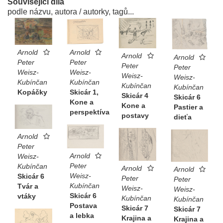
Související díla
podle názvu, autora / autorky, tagů...
Arnold
Arnold
Arnold
Arnold
Peter
Peter
Peter
Peter
Weisz-
Weisz-
Weisz-
Weisz-
Kubínčan
Kubínčan
Kubínčan
Kubínčan
Skicár 1,
Kopáčky
Skicár 4
Skicár 6
Kone a
Kone a
Pastier a
perspektíva
postavy
dieťa
Arnold
Peter
Arnold
Weisz-
Peter
Kubínčan
Arnold
Arnold
Weisz-
Skicár 6
Peter
Peter
Kubínčan
Tvár a
Weisz-
Weisz-
Skicár 6
vtáky
Kubínčan
Kubínčan
Postava
Skicár 7
Skicár 7
a lebka
Krajina a
Krajina a