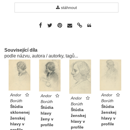
stáhnout
Související díla
podle názvu, autora / autorky, tagů...
Andor
Andor
Andor
Andor
Borúth
Borúth
Borúth
Borúth
Štúdia
Štúdia
Štúdia
Štúdia
sklonenej
ženskej
hlavy
ženskej
ženskej
hlavy v
ženy v
hlavy v
hlavy v
profile
profile
profile
profile