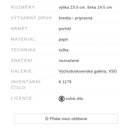
ROZMĚRY:
výška 23.0 cm, šírka 14.5 cm
VÝTVARNÝ DRUH:
kresba
›
prípravná
NÁMĚT:
portrét
MATERIÁL:
papír
TECHNIKA:
tužka
ZNAČENÍ:
neznačené
GALERIE:
Východoslovenská galéria, VSG
INVENTÁRNÍ
K 1179
ČÍSLO:
LICENCE:
volné dílo
Přidat mezi oblíbené