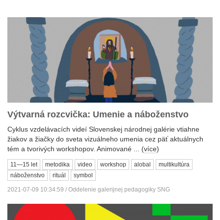
Výtvarná rozcvička: Umenie a náboženstvo
Cyklus vzdelávacích videí Slovenskej národnej galérie vtiahne
žiakov a žiačky do sveta vizuálneho umenia cez päť aktuálnych
tém a tvorivých workshopov. Animované ... (
více
)
11—15 let
metodika
video
workshop
alobal
multikultúra
náboženstvo
rituál
symbol
2021-07-09 10:34:59 / Oddelenie galerijnej pedagogiky SNG