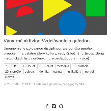
Výtvarné aktivity: Vzdelávanie s galériou
Umenie nie je izolovanou disciplínou, ale ponúka mnoho
prepojení na ostatné sféry kultúry, vedy či bežného života. Séria
metodických listov určených pre pedagógov a ... (
více
)
7—10 let
11—15 let
16—19 let
metodika
19. storočie
20. storočie
dejepis
identita
krajina
multikultúra
portrét
človek
2021-02-01 12:19:11 / Oddelenie galerijnej pedagogiky SNG