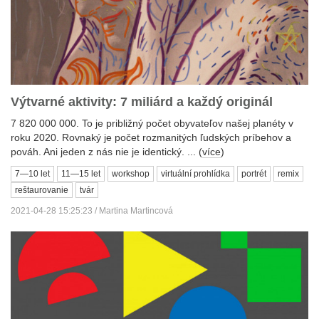
Výtvarné aktivity: 7 miliárd a každý originál
7 820 000 000. To je približný počet obyvateľov našej planéty v
roku 2020. Rovnaký je počet rozmanitých ľudských príbehov a
pováh. Ani jeden z nás nie je identický. ... (
více
)
7—10 let
11—15 let
workshop
virtuální prohlídka
portrét
remix
reštaurovanie
tvár
2021-04-28 15:25:23 / Martina Martincová