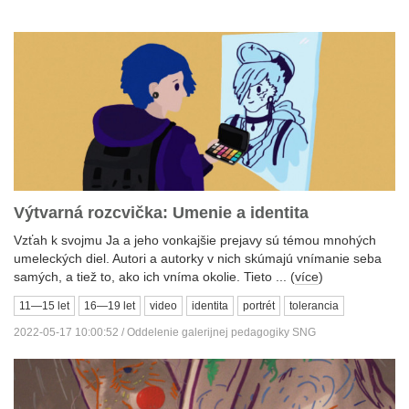
Výtvarná rozcvička: Umenie a identita
Vzťah k svojmu Ja a jeho vonkajšie prejavy sú témou mnohých
umeleckých diel. Autori a autorky v nich skúmajú vnímanie seba
samých, a tiež to, ako ich vníma okolie. Tieto ... (
více
)
11—15 let
16—19 let
video
identita
portrét
tolerancia
2022-05-17 10:00:52 / Oddelenie galerijnej pedagogiky SNG