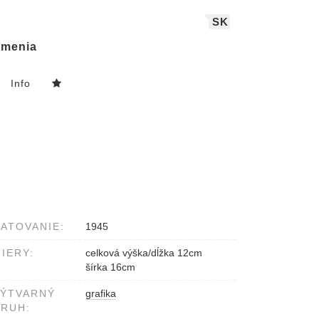
SK
menia
Info
ATOVANIE:
1945
IERY:
celková výška/dĺžka 12cm
šírka 16cm
VÝTVARNÝ
grafika
RUH: