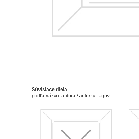
Súvisiace diela
podľa názvu, autora / autorky, tagov...