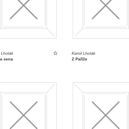
 Lhoták
Kamil Lhoták
a sena
Z Paříže