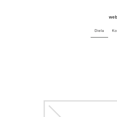
we
Diela
Ko