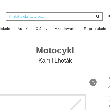
b
u
lekcie
Autori
Články
Vzdelávanie
Reprodukcie
Motocykl
Kamil Lhoták
D
M
D