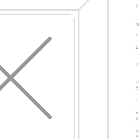
Ž
M
T
Z
I
I
Č
T
V
K
A