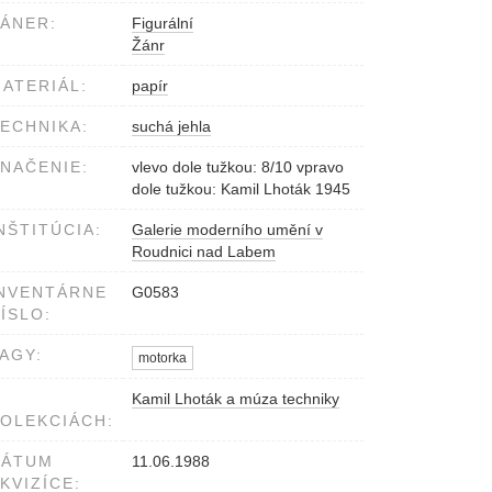
ÁNER:
Figurální
Žánr
ATERIÁL:
papír
ECHNIKA:
suchá jehla
NAČENIE:
vlevo dole tužkou: 8/10 vpravo
dole tužkou: Kamil Lhoták 1945
NŠTITÚCIA:
Galerie moderního umění v
Roudnici nad Labem
NVENTÁRNE
G0583
ÍSLO:
AGY:
motorka
Kamil Lhoták a múza techniky
OLEKCIÁCH:
DÁTUM
11.06.1988
KVIZÍCE: