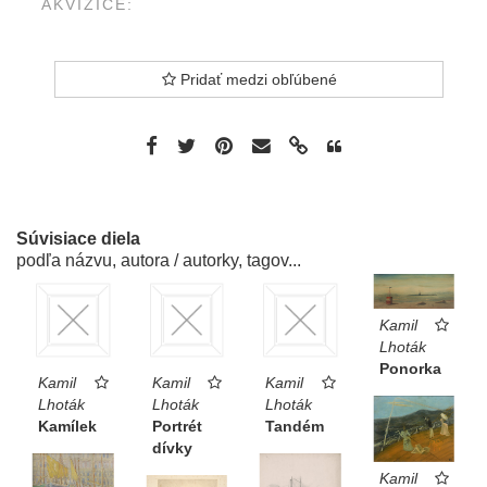
AKVIZÍCE:
Pridať medzi obľúbené
Súvisiace diela
podľa názvu, autora / autorky, tagov...
Kamil
Lhoták
Ponorka
Kamil
Kamil
Kamil
Lhoták
Lhoták
Lhoták
Kamílek
Portrét
Tandém
dívky
Kamil