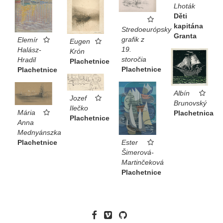
Lhoták
Děti
kapitána
Stredoeurópsky
Granta
grafik z
Elemír
Eugen
19.
Halász-
Krón
storočia
Hradil
Plachetnice
Plachetnice
Plachetnice
Albín
Jozef
Brunovský
Ilečko
Mária
Plachetnica
Plachetnice
Anna
Mednyánszka
Plachetnice
Ester
Šimerová-
Martinčeková
Plachetnice