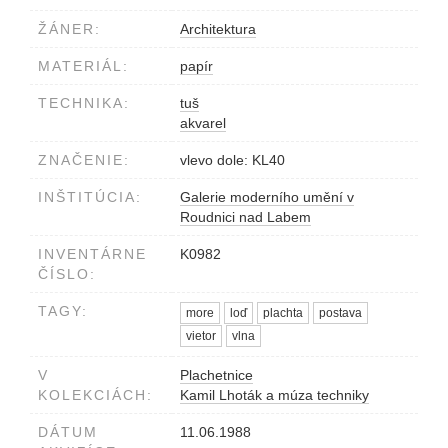
ŽÁNER:
Architektura
MATERIÁL:
papír
TECHNIKA:
tuš
akvarel
ZNAČENIE:
vlevo dole: KL40
INŠTITÚCIA:
Galerie moderního umění v
Roudnici nad Labem
INVENTÁRNE
K0982
ČÍSLO:
TAGY:
more
loď
plachta
postava
vietor
vlna
V
Plachetnice
KOLEKCIÁCH:
Kamil Lhoták a múza techniky
DÁTUM
11.06.1988