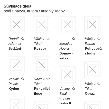
Súvisiace diela
podľa názvu, autora / autorky, tagov...
Rudolf
Václav
Václav
Adámek
Tikal
Miroslav
Rabas
Setkání
Rozpor
Houra
Pohybová
Domov -
studie
setkání
Václav
Václav
Pavlík
Tikal
Václav
Kytice
Pohyblivé
Václav
Tikal
iluse
Tikal
Obraz
Invaze
lásky II