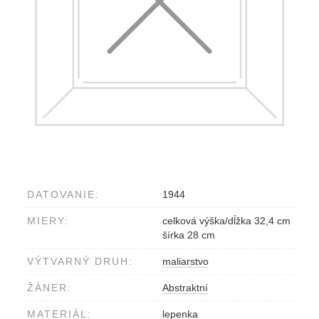
DATOVANIE:
1944
MIERY:
celková výška/dĺžka 32,4 cm
šírka 28 cm
VÝTVARNÝ DRUH:
maliarstvo
ŽÁNER:
Abstraktní
MATERIÁL:
lepenka