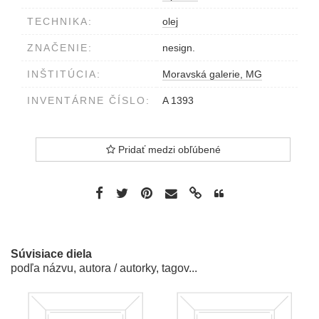
TECHNIKA:
olej
ZNAČENIE:
nesign.
INŠTITÚCIA:
Moravská galerie, MG
INVENTÁRNE ČÍSLO:
A 1393
Pridať medzi obľúbené
Súvisiace diela
podľa názvu, autora / autorky, tagov...