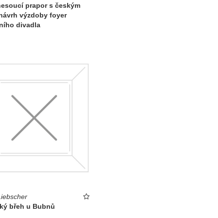
nesoucí prapor s českým
návrh výzdoby foyer
ního divadla
Liebscher
ský břeh u Bubnů