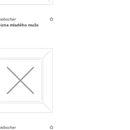
Liebscher
izna mladého muže
Liebscher