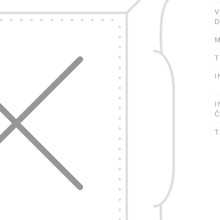
D
M
T
I
I
Č
T