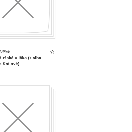
 Vlček
ušská ulička (z alba
c Králové)