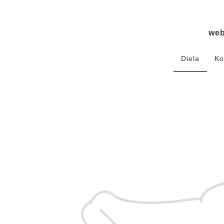
we
Diela
Ko