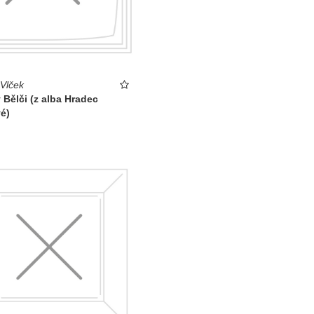
 Vlček
 Bělči (z alba Hradec
é)