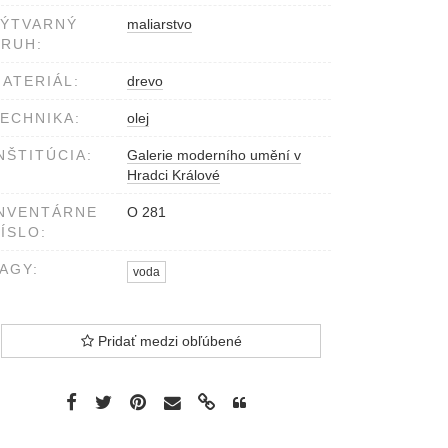
VÝTVARNÝ
maliarstvo
RUH:
ATERIÁL:
drevo
ECHNIKA:
olej
NŠTITÚCIA:
Galerie moderního umění v
Hradci Králové
NVENTÁRNE
O 281
ÍSLO:
AGY:
voda
Pridať medzi obľúbené