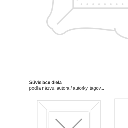
Súvisiace diela
podľa názvu, autora / autorky, tagov...