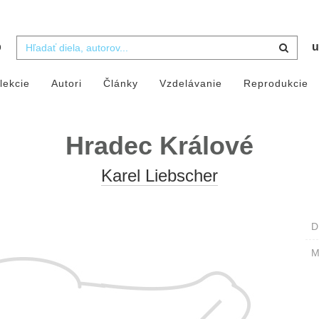
b
u
lekcie
Autori
Články
Vzdelávanie
Reprodukcie
Hradec Králové
Karel Liebscher
D
M