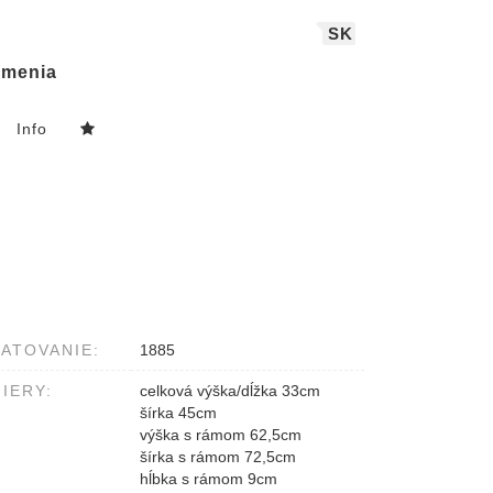
SK
menia
Info
ATOVANIE:
1885
IERY:
celková výška/dĺžka 33cm
šírka 45cm
výška s rámom 62,5cm
šírka s rámom 72,5cm
hĺbka s rámom 9cm