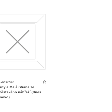
Liebscher
ny a Malá Strana ze
městského nábřeží (dnes
novo)