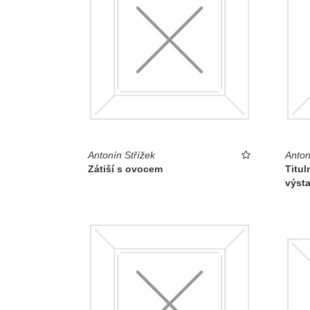
Antonín Střížek
Anton
Zátiší s ovocem
Titul
výsta