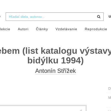
b
u
lekcie
Autori
Články
Vzdelávanie
Reprodukcie
ebem (list katalogu výstav
bidýlku 1994)
Antonín Střížek
D
M