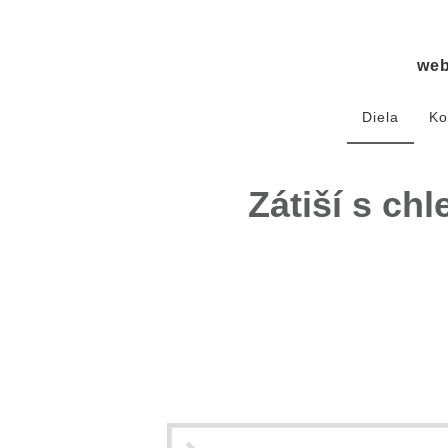
we
Diela
Ko
Zátiší s chl