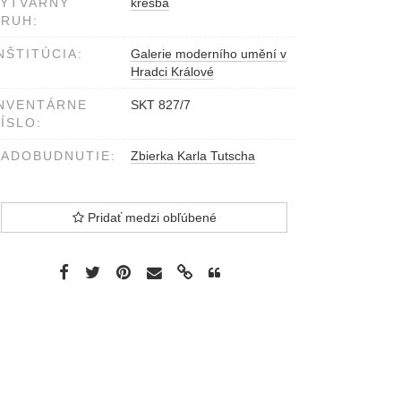
VÝTVARNÝ
kresba
RUH:
NŠTITÚCIA:
Galerie moderního umění v
Hradci Králové
NVENTÁRNE
SKT 827/7
ÍSLO:
ADOBUDNUTIE:
Zbierka Karla Tutscha
Pridať medzi obľúbené