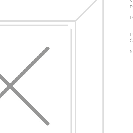
D
I
I
Č
N