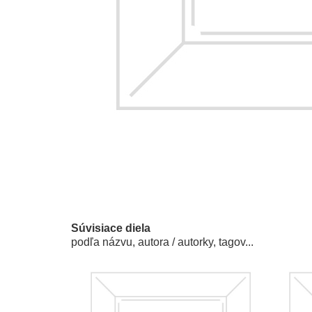
Súvisiace diela
podľa názvu, autora / autorky, tagov...