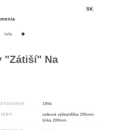
SK
menia
Info
y "Zátiší" Na
ATOVANIE:
1994
IERY:
celková výška/dĺžka 295mm
šírka 208mm