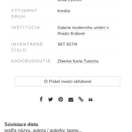
VÝTVARNÝ
kresba
DRUH:
INŠTITÚCIA:
Galerie moderního umění v
Hradci Králové
INVENTÁRNE
SKT 827/9
ČÍSLO:
NADOBUDNUTIE:
Zbierka Karla Tutscha
Pridať medzi obľúbené
Súvisiace diela
podľa názvu, autora / autorky, tagov...