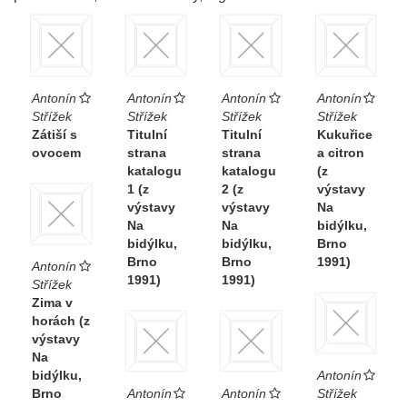
Antonín
Antonín
Antonín
Antonín
Střížek
Střížek
Střížek
Střížek
Zátiší s
Titulní
Titulní
Kukuřice
ovocem
strana
strana
a citron
katalogu
katalogu
(z
1 (z
2 (z
výstavy
výstavy
výstavy
Na
Na
Na
bidýlku,
bidýlku,
bidýlku,
Brno
Brno
Brno
1991)
Antonín
1991)
1991)
Střížek
Zima v
horách (z
výstavy
Na
bidýlku,
Antonín
Brno
Antonín
Antonín
Střížek