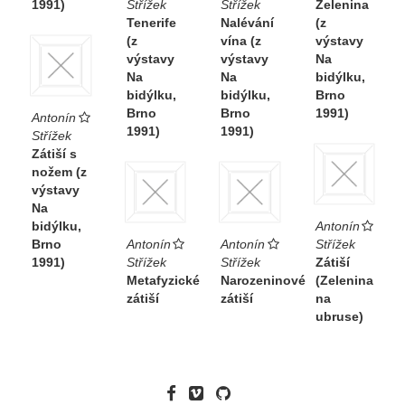
1991)
Střížek
Střížek
Zelenina
Tenerife
Nalévání
(z
(z
vína (z
výstavy
výstavy
výstavy
Na
Na
Na
bidýlku,
bidýlku,
bidýlku,
Brno
Brno
Brno
1991)
Antonín
1991)
1991)
Střížek
Zátiší s
nožem (z
výstavy
Na
bidýlku,
Antonín
Brno
Antonín
Antonín
Střížek
1991)
Střížek
Střížek
Zátiší
Metafyzické
Narozeninové
(Zelenina
zátiší
zátiší
na
ubruse)