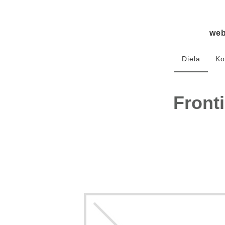
we
Diela
Ko
Front