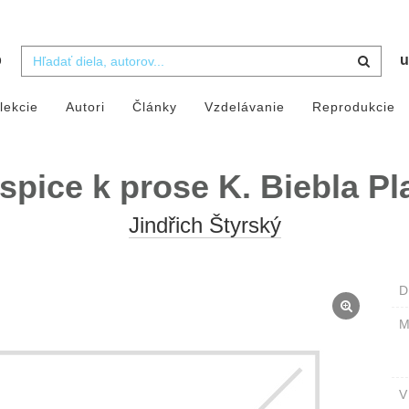
b
u
lekcie
Autori
Články
Vzdelávanie
Reprodukcie
ispice k prose K. Biebla Pl
Jindřich Štyrský
D
M
V