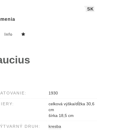
SK
menia
Info
aucius
ATOVANIE:
1930
IERY:
celková výška/dĺžka 30,6
cm
šírka 18,5 cm
ÝTVARNÝ DRUH:
kresba