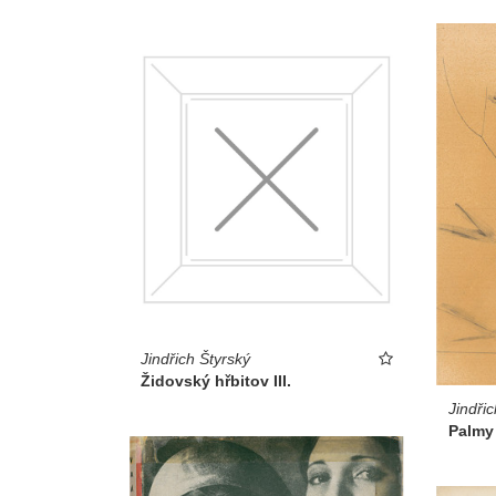
Jindřich Štyrský
Židovský hřbitov III.
Jindřic
Palmy