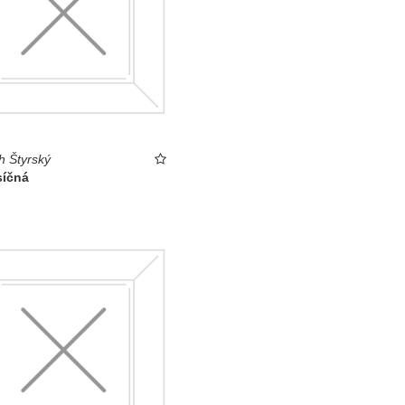
h Štyrský
íčná