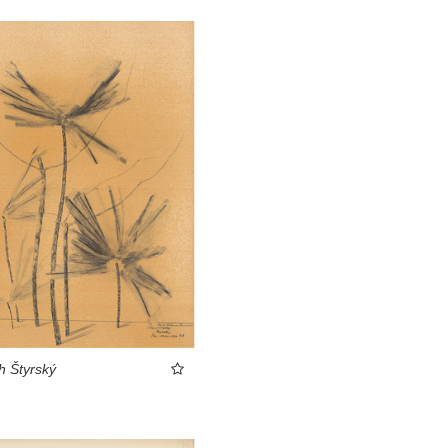
h Štyrský