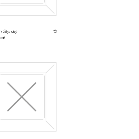
h Štyrský
deň