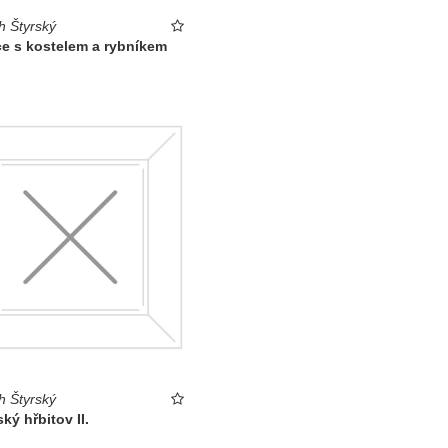
h Štyrský
e s kostelem a rybníkem
h Štyrský
ký hřbitov II.