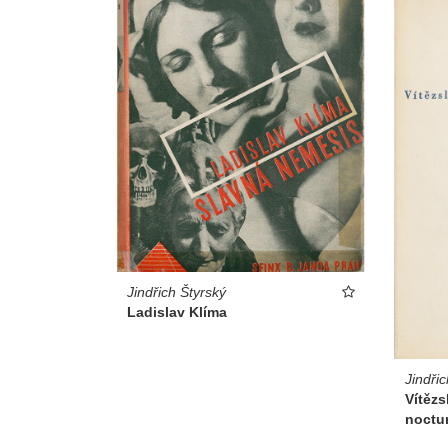
Jindřich Štyrský
Ladislav Klíma
Jindřic
Vítězs
noctu