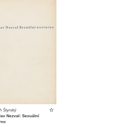
h Štyrský
lav Nezval: Sexuální
rno