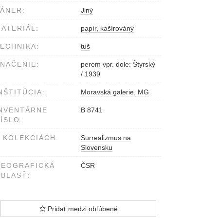
ÁNER:
Jiný
ATERIÁL:
papír, kašírováný
ECHNIKA:
tuš
NAČENIE:
perem vpr. dole: Štyrský
/ 1939
NŠTITÚCIA:
Moravská galerie, MG
NVENTÁRNE
B 8741
ÍSLO:
 KOLEKCIÁCH:
Surrealizmus na
Slovensku
GEOGRAFICKÁ
ČSR
BLASŤ:
Pridať medzi obľúbené