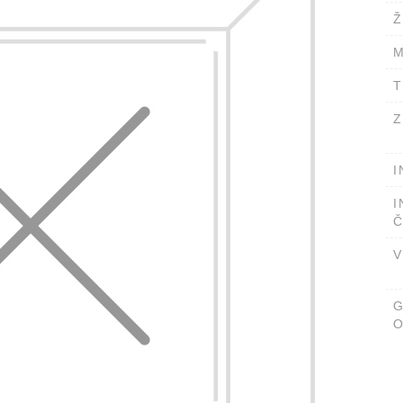
Ž
M
T
Z
I
I
Č
V
O