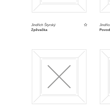
Jindřich Štyrský
Jindřic
Zpěvačka
Povo