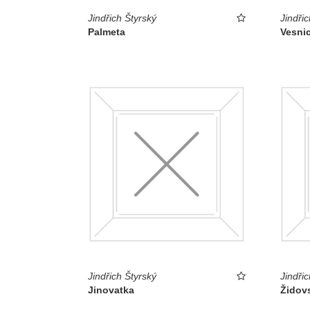
Jindřich Štyrský
Jindřic
Palmeta
Vesnic
Jindřich Štyrský
Jindřic
Jinovatka
Židovs