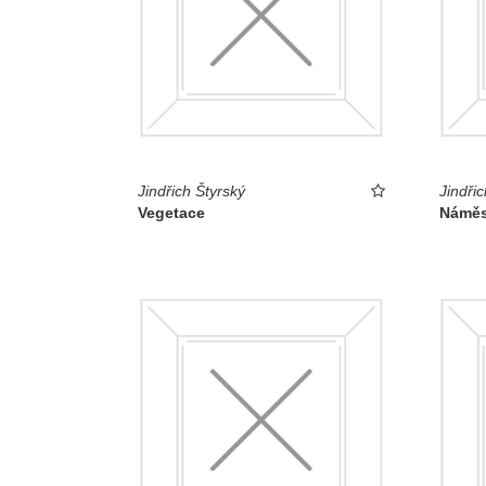
Jindřich Štyrský
Jindřic
Vegetace
Náměs