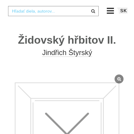
SK
Židovský hřbitov II.
Jindřich Štyrský