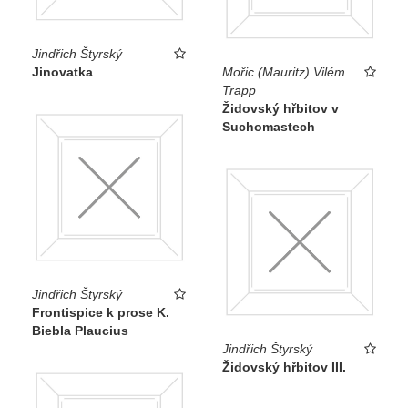
Jindřich Štyrský
Jinovatka
Mořic (Mauritz) Vilém
Trapp
Židovský hřbitov v
Suchomastech
Jindřich Štyrský
Frontispice k prose K.
Biebla Plaucius
Jindřich Štyrský
Židovský hřbitov III.