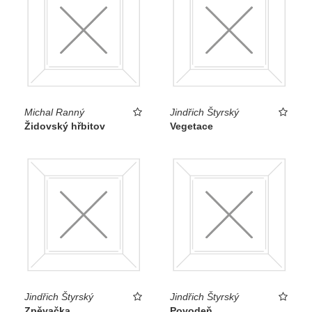
Michal Ranný
Jindřich Štyrský
Židovský hřbitov
Vegetace
Jindřich Štyrský
Jindřich Štyrský
Zpěvačka
Povodeň