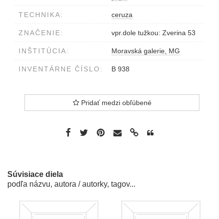
TECHNIKA:
ceruza
ZNAČENIE:
vpr.dole tužkou: Zverina 53
INŠTITÚCIA:
Moravská galerie, MG
INVENTÁRNE ČÍSLO:
B 938
Pridať medzi obľúbené
Súvisiace diela
podľa názvu, autora / autorky, tagov...