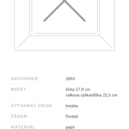
DATOVANIE:
1853
MIERY:
šírka 17,8 cm
celková výška/dĺžka 22,5 cm
VÝTVARNÝ DRUH:
kresba
ŽÁNER:
Portrét
MATERIÁL:
papír