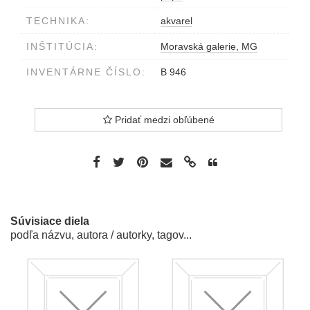
TECHNIKA:
akvarel
INŠTITÚCIA:
Moravská galerie, MG
INVENTÁRNE ČÍSLO:
B 946
Pridať medzi obľúbené
Súvisiace diela
podľa názvu, autora / autorky, tagov...