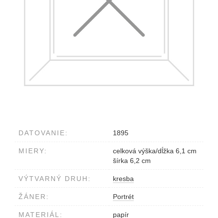
DATOVANIE:
1895
MIERY:
celková výška/dĺžka 6,1 cm
šírka 6,2 cm
VÝTVARNÝ DRUH:
kresba
ŽÁNER:
Portrét
MATERIÁL:
papír