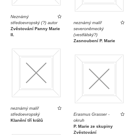
Neznámý
středoevropský (?) autor
neznámý malíř
Zvěstování Panny Marie
severoněmecký
II.
(vestfálský?)
Zasnoubení P. Marie
neznámý malíř
středoevropský
Erasmus Grasser -
Klanění tří králů
okruh
P. Marie ze skupiny
Zvěstování