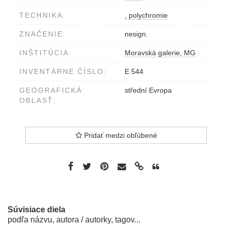
TECHNIKA:
, polychromie
ZNAČENIE:
nesign.
INŠTITÚCIA:
Moravská galerie, MG
INVENTÁRNE ČÍSLO:
E 544
GEOGRAFICKÁ
střední Evropa
OBLASŤ:
Pridať medzi obľúbené
Súvisiace diela
podľa názvu, autora / autorky, tagov...