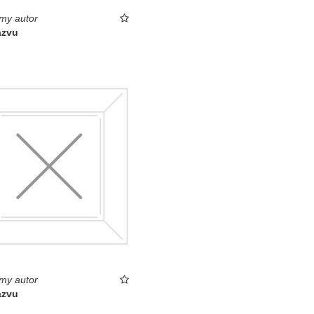
my autor
ázvu
my autor
ázvu