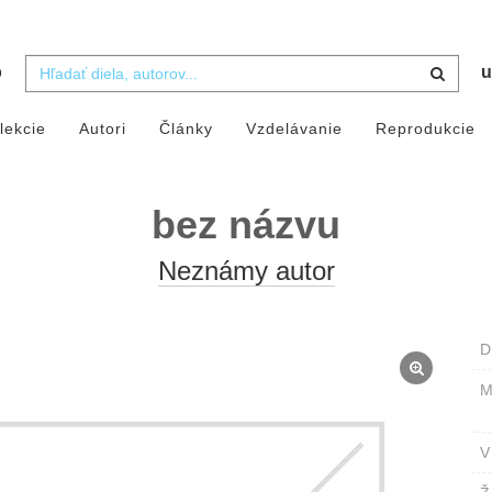
b
u
lekcie
Autori
Články
Vzdelávanie
Reprodukcie
bez názvu
Neznámy autor
D
M
V