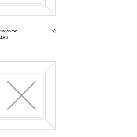
my autor
ázvu