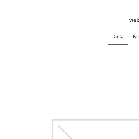
we
Diela
Ko