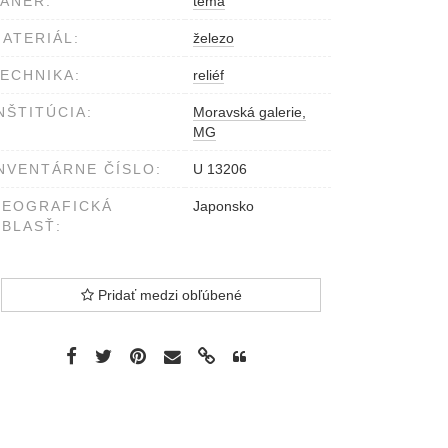
ÁNER:
téma
ATERIÁL:
železo
ECHNIKA:
reliéf
NŠTITÚCIA:
Moravská galerie,
MG
NVENTÁRNE ČÍSLO:
U 13206
GEOGRAFICKÁ
Japonsko
BLASŤ:
Pridať medzi obľúbené