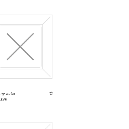
my autor
ázvu