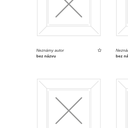
Neznámy autor
Nezná
bez názvu
bez n