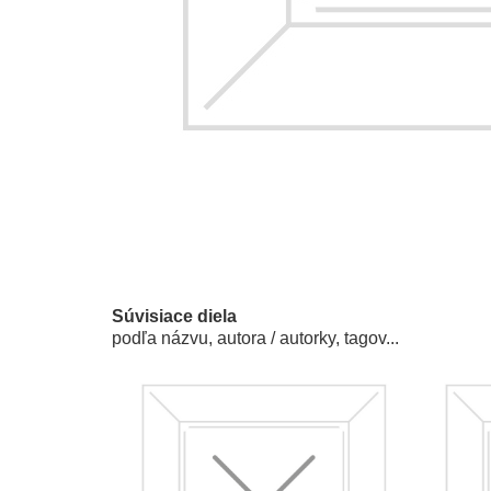
Súvisiace diela
podľa názvu, autora / autorky, tagov...