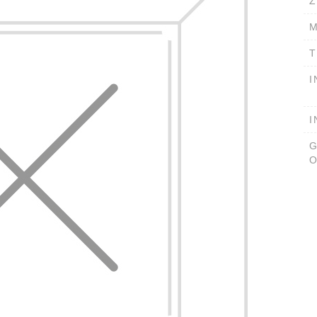
Ž
M
T
I
I
O