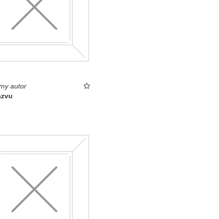
my autor
ázvu