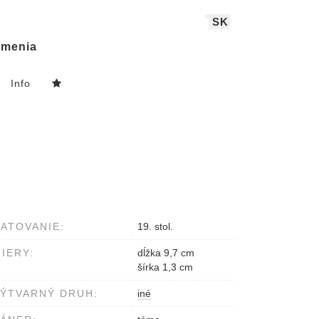
SK
menia
Info
ATOVANIE:
19. stol.
IERY:
dĺžka 9,7 cm
šírka 1,3 cm
ÝTVARNÝ DRUH:
iné