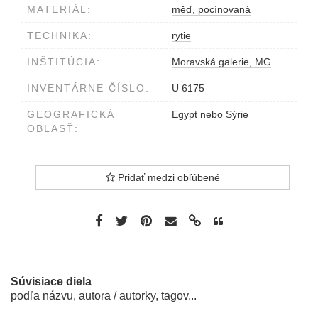
MATERIÁL:
měď, pocínovaná
TECHNIKA:
rytie
INŠTITÚCIA:
Moravská galerie, MG
INVENTÁRNE ČÍSLO:
U 6175
GEOGRAFICKÁ
Egypt nebo Sýrie
OBLASŤ:
Pridať medzi obľúbené
Súvisiace diela
podľa názvu, autora / autorky, tagov...