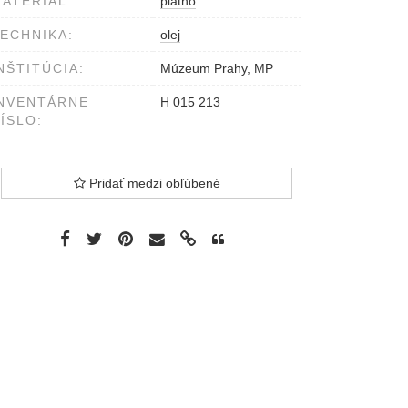
ATERIÁL:
plátno
ECHNIKA:
olej
NŠTITÚCIA:
Múzeum Prahy, MP
NVENTÁRNE
H 015 213
ÍSLO:
Pridať medzi obľúbené