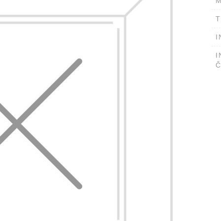
M
T
I
I
Č