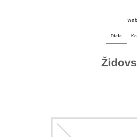
we
Diela
Ko
Židovs