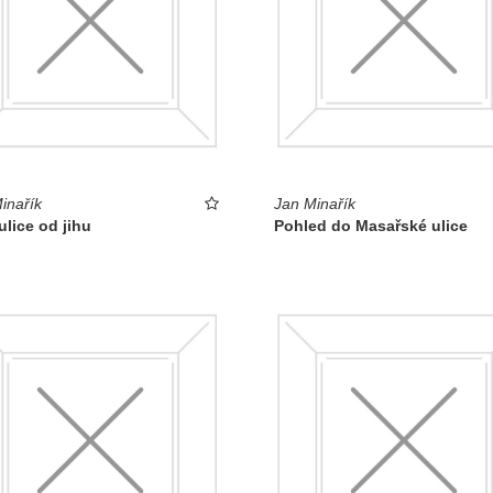
inařík
Jan Minařík
ulice od jihu
Pohled do Masařské ulice