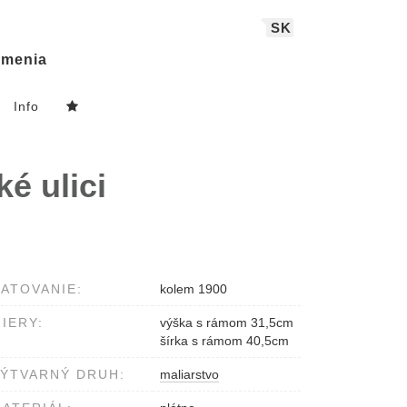
SK
menia
Info
é ulici
ATOVANIE:
kolem 1900
IERY:
výška s rámom 31,5cm
šírka s rámom 40,5cm
ÝTVARNÝ DRUH:
maliarstvo