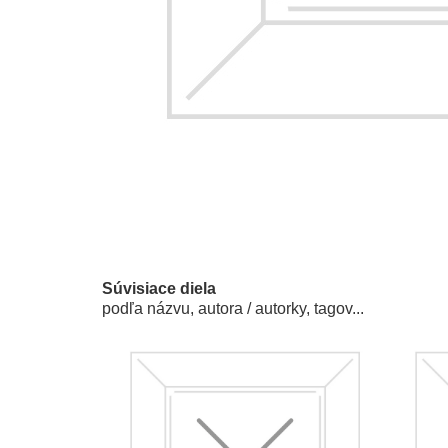
Súvisiace diela
podľa názvu, autora / autorky, tagov...