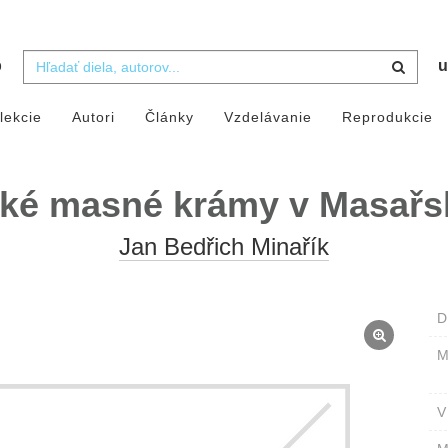
b
u
lekcie
Autori
Články
Vzdelávanie
Reprodukcie
ké masné krámy v Masařsk
Jan Bedřich Minařík
D
M
V