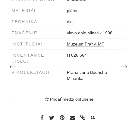
MATERIÁL:
plátno
TECHNIKA:
olej
ZNAČENIE:
vlevo dole Minařík 1906
INŠTITÚCIA:
Múzeum Prahy, MP
INVENTÁRNE
H 026 664
predchádzajúce dielo
nasledujú
←
→
ČÍSLO:
V KOLEKCIÁCH:
Praha Jana Bedřicha
Minaříka
Pridať medzi obľúbené