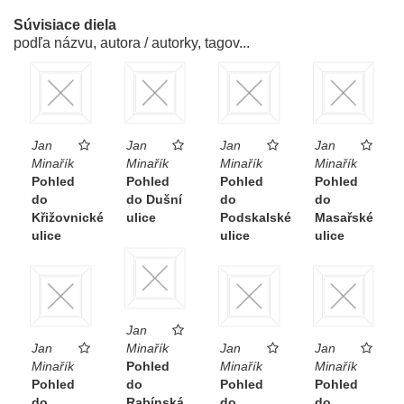
Súvisiace diela
podľa názvu, autora / autorky, tagov...
Jan
Jan
Jan
Jan
Minařík
Minařík
Minařík
Minařík
Pohled
Pohled
Pohled
Pohled
do
do Dušní
do
do
Křižovnické
ulice
Podskalské
Masařské
ulice
ulice
ulice
Jan
Jan
Minařík
Jan
Jan
Minařík
Pohled
Minařík
Minařík
Pohled
do
Pohled
Pohled
do
Rabínská
do
do