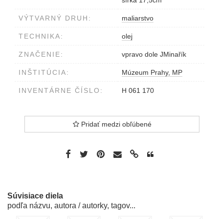
šírka 17,5cm
VÝTVARNÝ DRUH:
maliarstvo
TECHNIKA:
olej
ZNAČENIE:
vpravo dole JMinařík
INŠTITÚCIA:
Múzeum Prahy, MP
INVENTÁRNE ČÍSLO:
H 061 170
Pridať medzi obľúbené
Súvisiace diela
podľa názvu, autora / autorky, tagov...