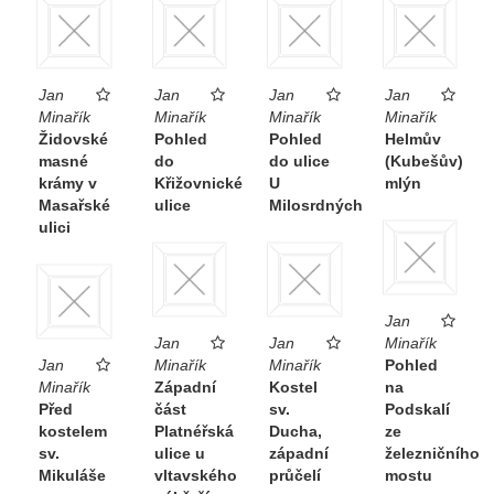
Jan
Jan
Jan
Jan
Minařík
Minařík
Minařík
Minařík
Židovské
Pohled
Pohled
Helmův
masné
do
do ulice
(Kubešův)
krámy v
Křižovnické
U
mlýn
Masařské
ulice
Milosrdných
ulici
Jan
Jan
Jan
Minařík
Jan
Minařík
Minařík
Pohled
Minařík
Západní
Kostel
na
Před
část
sv.
Podskalí
kostelem
Platnéřská
Ducha,
ze
sv.
ulice u
západní
železničního
Mikuláše
vltavského
průčelí
mostu