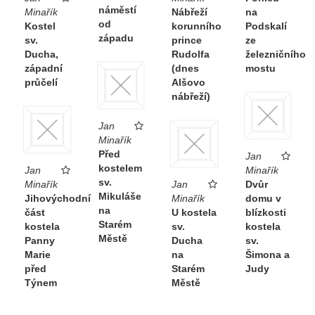
náměstí
Minařík
Nábřeží
na
od
Kostel
korunního
Podskalí
západu
sv.
prince
ze
Ducha,
Rudolfa
železničního
západní
(dnes
mostu
průčelí
Alšovo
nábřeží)
Jan
Minařík
Před
Jan
kostelem
Jan
Minařík
sv.
Minařík
Jan
Dvůr
Mikuláše
Jihovýchodní
Minařík
domu v
na
část
U kostela
blízkosti
Starém
kostela
sv.
kostela
Městě
Panny
Ducha
sv.
Marie
na
Šimona a
před
Starém
Judy
Týnem
Městě