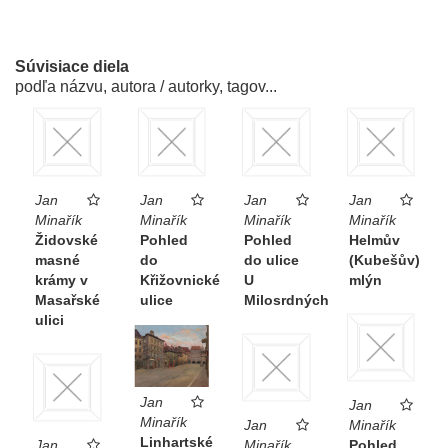
Súvisiace diela
podľa názvu, autora / autorky, tagov...
Jan
Jan
Jan
Jan
Minařík
Minařík
Minařík
Minařík
Židovské
Pohled
Pohled
Helmův
masné
do
do ulice
(Kubešův)
krámy v
Křižovnické
U
mlýn
Masařské
ulice
Milosrdných
ulici
Jan
Jan
Minařík
Jan
Minařík
Linhartské
Jan
Minařík
Pohled