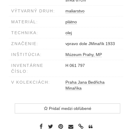
šírka 67cm
VÝTVARNÝ DRUH:
maliarstvo
MATERIÁL:
plátno
TECHNIKA:
olej
ZNAČENIE:
vpravo dole JMinařík 1933
INŠTITÚCIA:
Múzeum Prahy, MP
INVENTÁRNE
H 061 797
ČÍSLO:
V KOLEKCIÁCH:
Praha Jana Bedřicha
Minaříka
Pridať medzi obľúbené