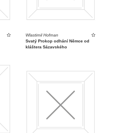
Wlastimil Hofman
Svatý Prokop odhání Němce od
kláštera Sázavského