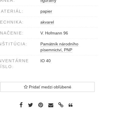
ÁNER:
figurálny
ATERIÁL:
papier
ECHNIKA:
akvarel
NAČENIE:
V. Hofmann 96
NŠTITÚCIA:
Památník národního
písemnictví, PNP
NVENTÁRNE
IO 40
ÍSLO:
Pridať medzi obľúbené