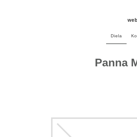
we
Diela
Ko
Panna M