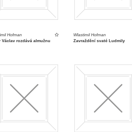
imil Hofman
Wlastimil Hofman
ý Václav rozdává almužnu
Zavraždění svaté Ludmily