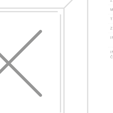
Ž
M
T
Z
I
I
Č