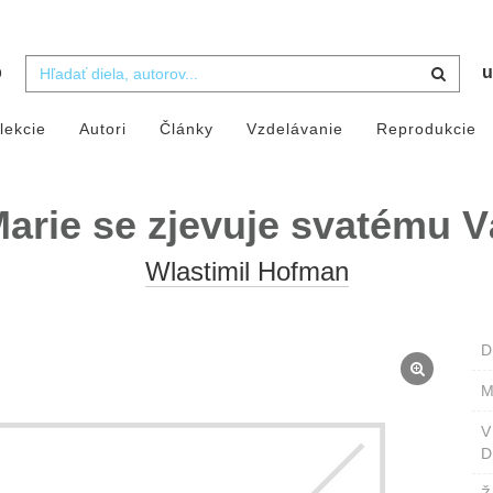
b
u
lekcie
Autori
Články
Vzdelávanie
Reprodukcie
arie se zjevuje svatému V
Wlastimil Hofman
D
M
D