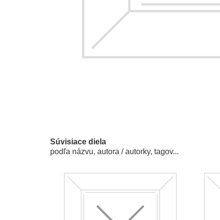
Súvisiace diela
podľa názvu, autora / autorky, tagov...