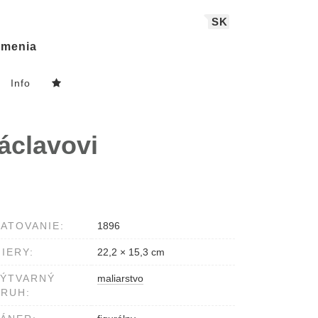
SK
menia
Info
áclavovi
ATOVANIE:
1896
IERY:
22,2 × 15,3 cm
VÝTVARNÝ
maliarstvo
RUH: