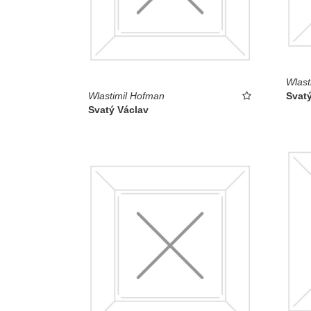
Wlast
Wlastimil Hofman
Svat
Svatý Václav