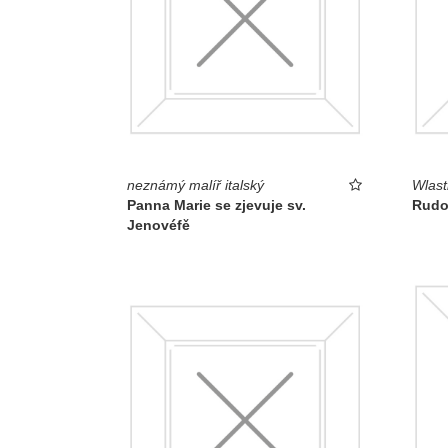
neznámý malíř italský
Wlast
Panna Marie se zjevuje sv.
Rudol
Jenovéfě