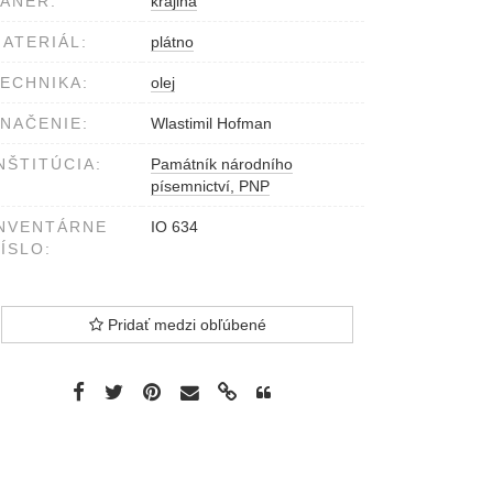
ÁNER:
krajina
ATERIÁL:
plátno
ECHNIKA:
olej
NAČENIE:
Wlastimil Hofman
NŠTITÚCIA:
Památník národního
písemnictví, PNP
NVENTÁRNE
IO 634
ÍSLO:
Pridať medzi obľúbené