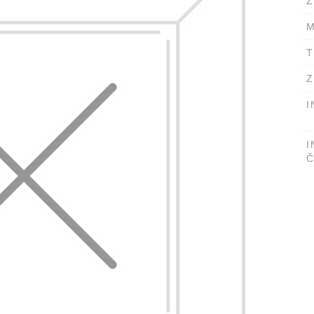
Ž
M
T
Z
I
I
Č