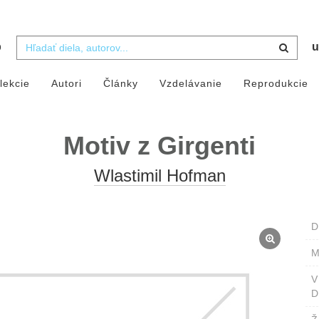
b
u
lekcie
Autori
Články
Vzdelávanie
Reprodukcie
Motiv z Girgenti
Wlastimil Hofman
D
M
D