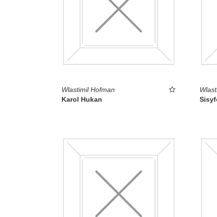
Wlastimil Hofman
Wlast
Karol Hukan
Sisy