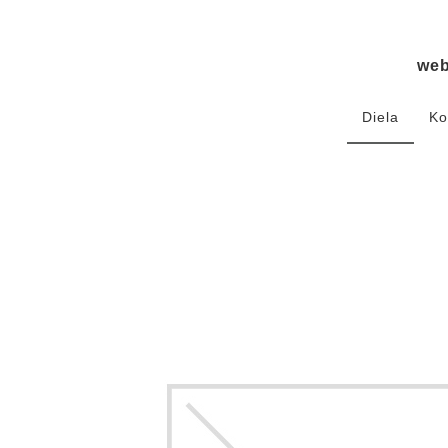
we
Diela
Ko