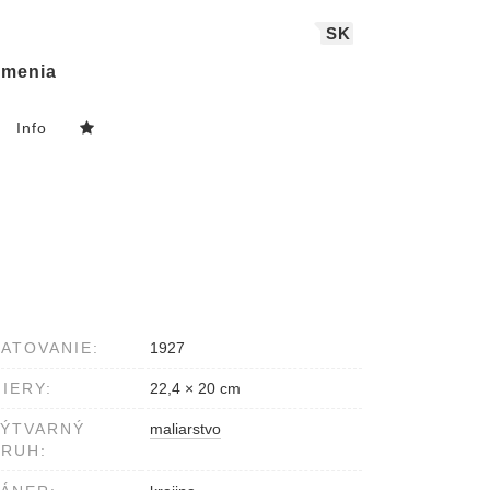
SK
menia
Info
ATOVANIE:
1927
IERY:
22,4 × 20 cm
VÝTVARNÝ
maliarstvo
RUH: