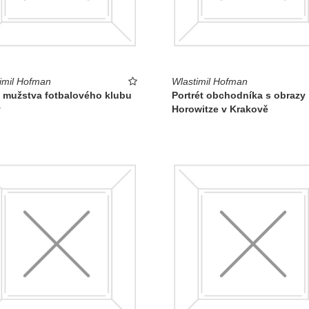
imil Hofman
Wlastimil Hofman
t mužstva fotbalového klubu
Portrét obchodníka s obrazy
y
Horowitze v Krakově