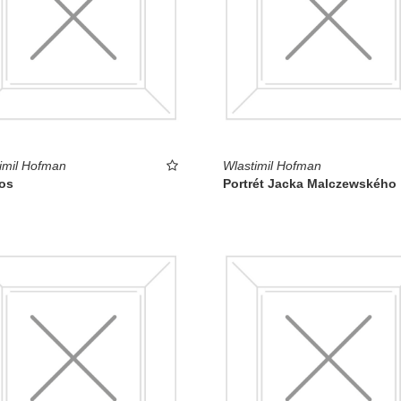
imil Hofman
Wlastimil Hofman
fos
Portrét Jacka Malczewského