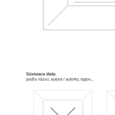
Súvisiace diela
podľa názvu, autora / autorky, tagov...