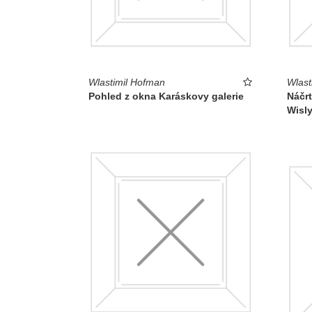
Wlastimil Hofman
Wlast
Pohled z okna Karáskovy galerie
Náčr
Wisl