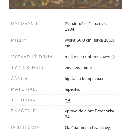
DATOVANIE:
20. storočie, 1. polovica,
1934
MIERY:
výška 66.0 cm, šírka 100.0
cm
VÝTVARNÝ DRUH:
maliarstvo
›
obraz závesný
TYP OBJEKTU:
závesný obraz
ŽÁNER:
figurálna kompozícia
MATERIÁL:
lepenka
TECHNIKA:
olej
ZNAČENIE:
vpravo dole Ant.Procházka
34
INŠTITÚCIA:
Galéria mesta Bratislavy,