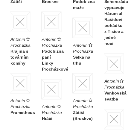
Zátiší
Broskve
Podobizna
Šeherezáda
muže
vypravuje
Hárum al
Rašidovi
pohádku
z Tisíce a
jedné
Antonín
Antonín
noci
Procházka
Procházka
Antonín
Krajina s
Podobizna
Procházka
továrními
paní
Selka na
komíny
Linky
trhu
Procházkové
Antonín
Procházka
Venkovská
svatba
Antonín
Antonín
Procházka
Antonín
Procházka
Prometheus
Procházka
Zátiší
Hráči
(Broskve)