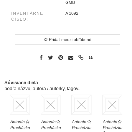
GMB
INVENTÁRNE
A 1092
ČÍSLO:
Pridať medzi obľúbené
Súvisiace diela
podľa názvu, autora / autorky, tagov...
Antonín
Antonín
Antonín
Antonín
Procházka
Procházka
Procházka
Procházka