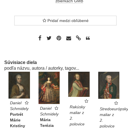
zbierkach GMB
Pridať medzi obľúbené
Súvisiace diela
podľa názvu, autora / autorky, tagov...
Daniel
Rakúsky
Daniel
Schmidely
Stredoeurópsk
maliar z
Schmidely
Portrét
maliar z
2.
Mária
Márie
2.
polovice
Terézia
Kristíny
polovice