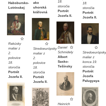
18.
ako
Habsbursko-
18.
storočia
uhorská
Lotrinskej
storočia
Portrét
kráľovná
Portrét
Jozefa II.
Jozefa II.
Rakúsky
Daniel
maliar z
Stredoeurópsky
Schmidely
Stredoeurópsk
2.
maliar z
Albert
maliar z
polovice
2.
Sasko-
konca 19.
18.
polovice
Tešínsky
storočia
storočia
18.
Portrét
Portrét
storočia
Jozefa
Jozefa II.
Portrét
Palugyaya
Jozefa II.
Heinrich