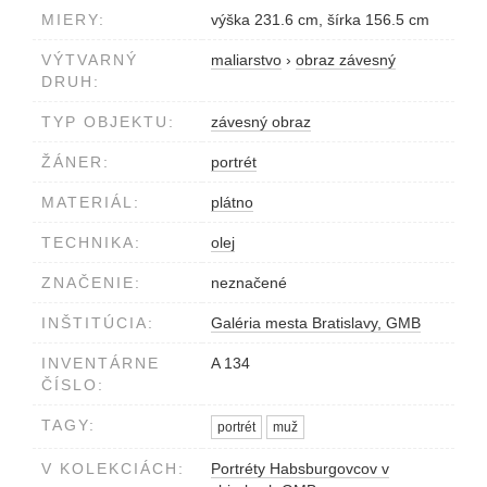
MIERY:
výška 231.6 cm, šírka 156.5 cm
VÝTVARNÝ
maliarstvo
›
obraz závesný
DRUH:
TYP OBJEKTU:
závesný obraz
ŽÁNER:
portrét
MATERIÁL:
plátno
TECHNIKA:
olej
ZNAČENIE:
neznačené
INŠTITÚCIA:
Galéria mesta Bratislavy, GMB
INVENTÁRNE
A 134
ČÍSLO:
TAGY:
portrét
muž
V KOLEKCIÁCH:
Portréty Habsburgovcov v