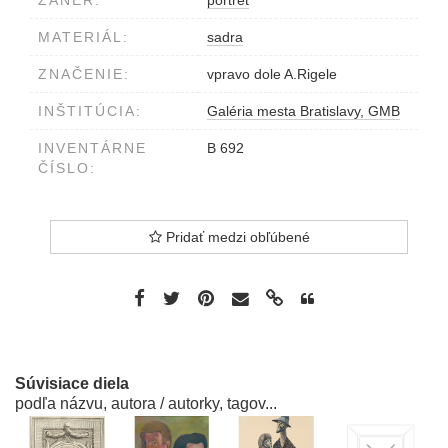
ŽÁNER:
portrét
MATERIÁL:
sadra
ZNAČENIE:
vpravo dole A.Rigele
INŠTITÚCIA:
Galéria mesta Bratislavy, GMB
INVENTÁRNE
B 692
ČÍSLO:
Pridať medzi obľúbené
Súvisiace diela
podľa názvu, autora / autorky, tagov...