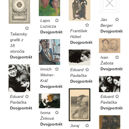
Ján
Lajos
Berger
Luzsicza
František
Dvojportrét
Dvojportrét
Taliansky
Hübel
grafik z
Dvojportrét
18.
storočia
Dvojportrét
Ivan
Žabota
Dvojportrét
Imrich
Eduard
Weiner-
Pavlačka
Kráľ
Dvojportrét
Dvojportrét
Eduard
Eduard
Pavlačka
Pavlačka
Dvojportrét
Dvojportrét
Ivona
Žirková
Dvojportrét
Juraj