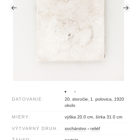
DATOVANIE:
20. storočie, 1. polovica, 1920
okolo
MIERY:
výška 20.0 cm, šírka 31.0 cm
VÝTVARNÝ DRUH:
sochárstvo
›
reliéf