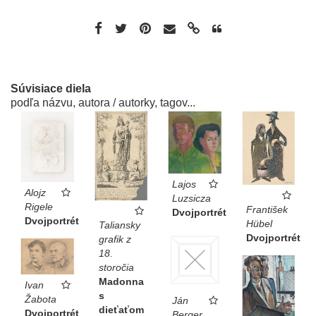
Súvisiace diela
podľa názvu, autora / autorky, tagov...
Lajos
Alojz
Luzsicza
Rigele
František
Dvojportrét
Dvojportrét
Hübel
Taliansky
Dvojportrét
grafik z
18.
storočia
Madonna
Ivan
s
Žabota
Ján
dieťaťom
Dvojportrét
Berger