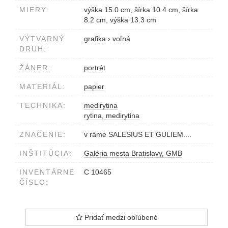
MIERY:
výška 15.0 cm, šírka 10.4 cm, šírka
8.2 cm, výška 13.3 cm
VÝTVARNÝ
grafika
›
voľná
DRUH:
ŽÁNER:
portrét
MATERIÁL:
papier
TECHNIKA:
medirytina
rytina, medirytina
ZNAČENIE:
v ráme SALESIUS ET GULIEM....
INŠTITÚCIA:
Galéria mesta Bratislavy, GMB
INVENTÁRNE
C 10465
ČÍSLO:
Pridať medzi obľúbené