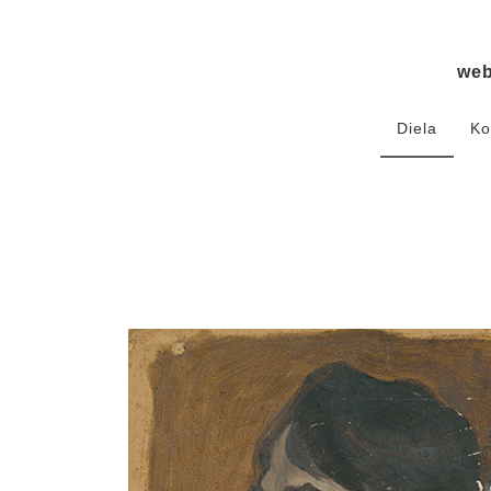
we
Diela
Ko