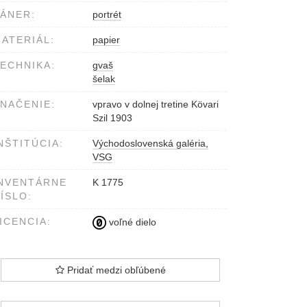
ÁNER:
portrét
ATERIÁL:
papier
ECHNIKA:
gvaš
šelak
NAČENIE:
vpravo v dolnej tretine Kövari
Szil 1903
NŠTITÚCIA:
Východoslovenská galéria,
VSG
NVENTÁRNE
K 1775
ÍSLO:
ICENCIA:
voľné dielo
Pridať medzi obľúbené