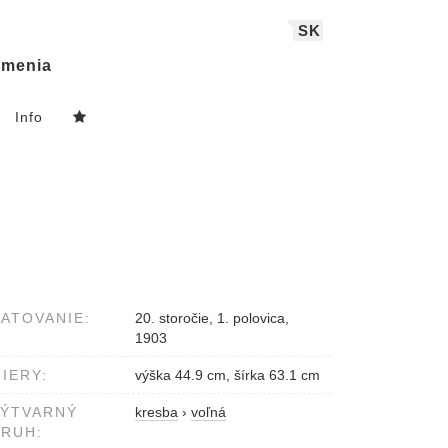
SK
menia
Info
ATOVANIE:
20. storočie, 1. polovica,
1903
IERY:
výška 44.9 cm, šírka 63.1 cm
VÝTVARNÝ
kresba
›
voľná
RUH: