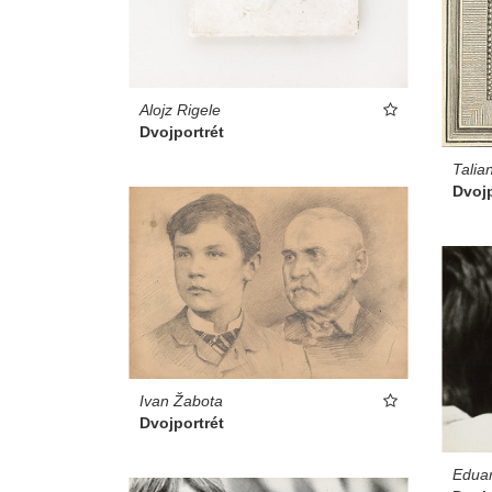
Alojz Rigele
Dvojportrét
Talia
Dvojp
Ivan Žabota
Dvojportrét
Eduar