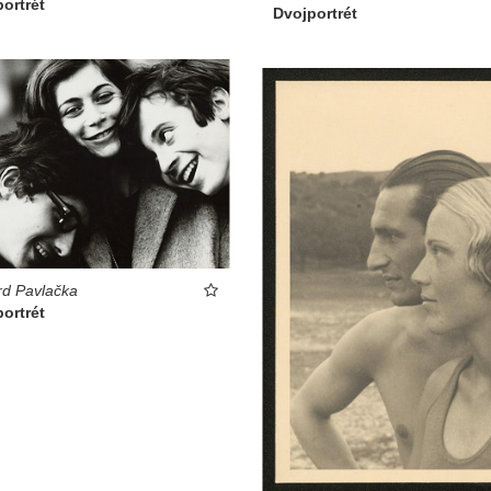
ortrét
Dvojportrét
d Pavlačka
ortrét