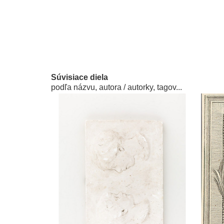
Súvisiace diela
podľa názvu, autora / autorky, tagov...