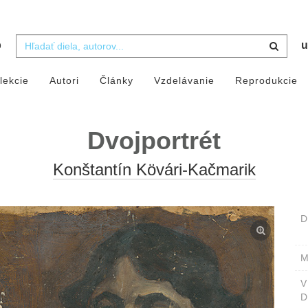
b
u
lekcie
Autori
Články
Vzdelávanie
Reprodukcie
Dvojportrét
Konštantín Kövári-Kačmarik
D
M
D