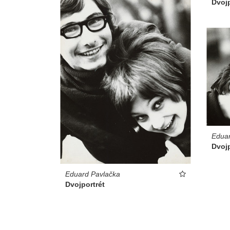
Dvojp
Eduar
Dvojp
Eduard Pavlačka
Dvojportrét