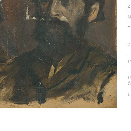
Ž
M
T
Z
I
I
Č
L