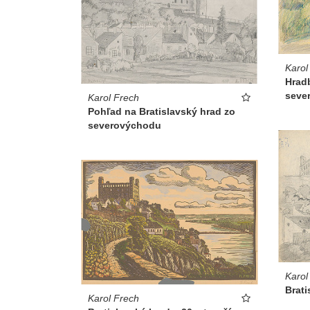
Karol
Hrad
seve
Karol Frech
Pohľad na Bratislavský hrad zo
severovýchodu
Karol
Brati
Karol Frech