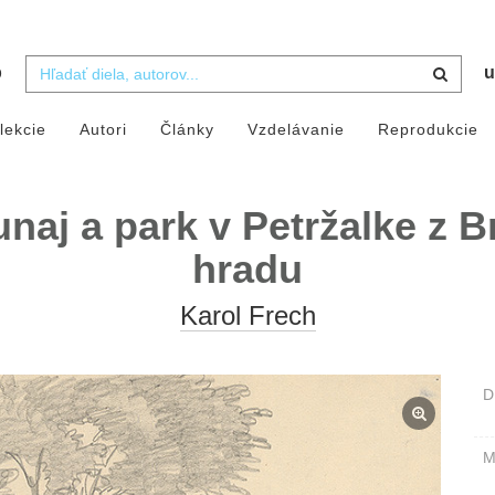
b
u
lekcie
Autori
Články
Vzdelávanie
Reprodukcie
naj a park v Petržalke z B
hradu
Karol Frech
D
M