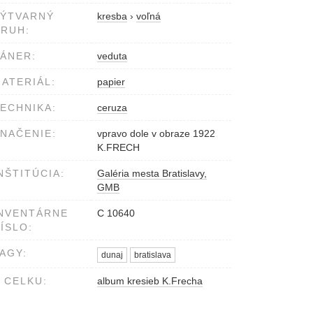
VÝTVARNÝ
kresba
›
voľná
RUH:
ÁNER:
veduta
ATERIÁL:
papier
ECHNIKA:
ceruza
NAČENIE:
vpravo dole v obraze 1922
K.FRECH
NŠTITÚCIA:
Galéria mesta Bratislavy,
GMB
NVENTÁRNE
C 10640
ÍSLO:
AGY:
dunaj
bratislava
 CELKU:
album kresieb K.Frecha