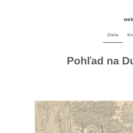
we
Diela
Ko
Pohľad na Du