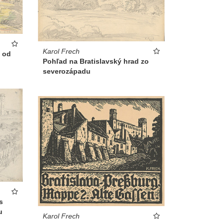
Karol Frech
 od
Pohľad na Bratislavský hrad zo
severozápadu
s
u
Karol Frech