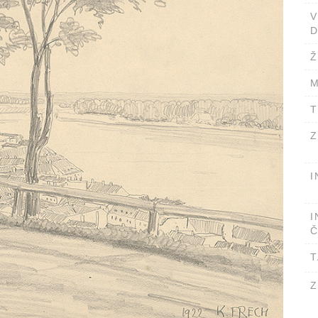
D
Ž
M
T
Z
I
I
Č
T
Z